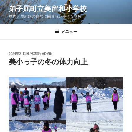
コ
弟子屈町立美留和小学校
ン
摩周と屈斜路の自然に囲まれた小さな学校
テ
ン
ツ
メニュー
へ
ス
キ
投
2024年2月1日
投稿者:
ADMIN
稿
ッ
美小っ子の冬の体力向上
日:
プ