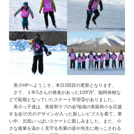
美小HPへようこそ。本日2回目の更新となります。
さて、１年Sさんの発表があった1/29⁽月⁾、臨時休校な
どで延期となっていたスケート学習③がありました。
美小っ子達は、美留和ラブの会⁽地域の美留和小を応援
する会⁾の方のデザインが入った新しいビブスを着て、寒
い中、元気いっぱいスケートに親しみました。また、小
さな後輩を温かく見守る先輩の姿や先生に抱っこされる