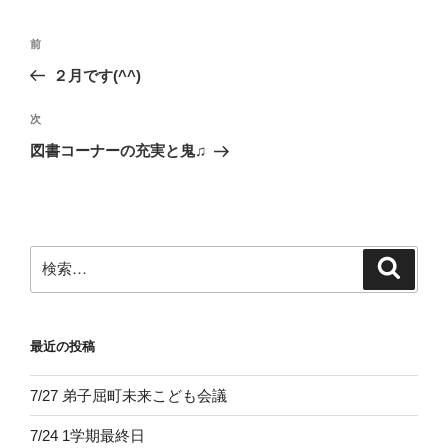
投
前
前
稿
の
２月です(^^)
ナ
投
ビ
稿
次
次
ゲ
の
図書コーナーの充実と鬼♫
投
ー
稿
シ
ョ
ン
検
検
索
索:
最近の投稿
7/27 弟子屈町未来こども会議
7/24 1学期最終日