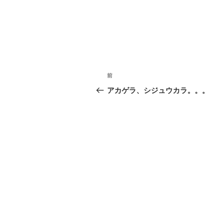
投
前
前
稿
の
アカゲラ、シジュウカラ。。。
投
ナ
稿
ビ
ゲ
ー
シ
ョ
ン