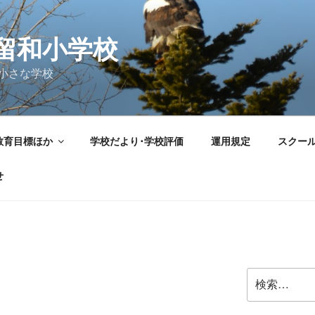
留和小学校
小さな学校
教育目標ほか
学校だより･学校評価
運用規定
スクー
せ
検
。
索: