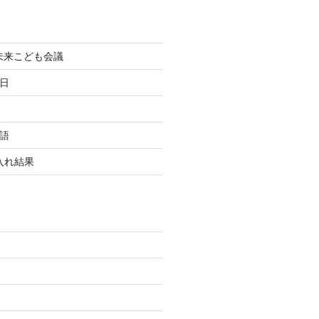
町未来こども会議
終日
国語
玉入れ結果