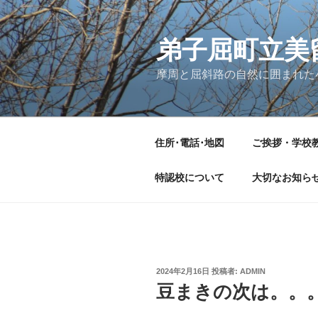
コ
ン
テ
弟子屈町立美
ン
摩周と屈斜路の自然に囲まれた
ツ
へ
ス
キ
住所･電話･地図
ご挨拶・学校
ッ
プ
特認校について
大切なお知ら
投
2024年2月16日
投稿者:
ADMIN
稿
豆まきの次は。。
日: