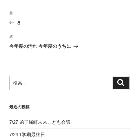
投
前
前
稿
の
８
ナ
投
ビ
稿
次
次
ゲ
の
今年度の汚れ 今年度のうちに
投
ー
稿
シ
ョ
ン
検
検
索
索:
最近の投稿
7/27 弟子屈町未来こども会議
7/24 1学期最終日