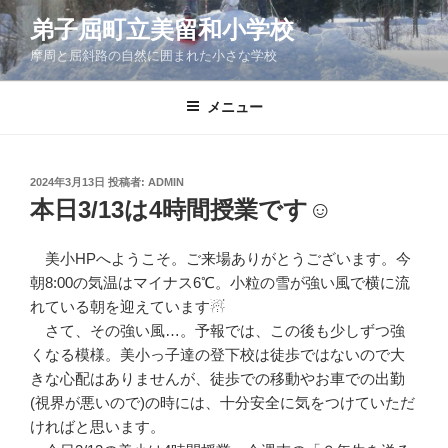
コ
弟子屈町立美留和小学校
ン
摩周と屈斜路の自然に囲まれた小さな学校
テ
ン
ツ
メニュー
へ
ス
キ
投
2024年3月13日
投稿者:
ADMIN
稿
ッ
本日3/13は4時間授業です☺
日:
プ
美小HPへようこそ。ご来場ありがとうございます。今
朝8:00の気温はマイナス6℃。小粒の雪が強い風で横に流
れている朝を迎えています☃
さて、その強い風…。予報では、この後も少しずつ強
くなる模様。美小っ子達の登下校は徒歩ではないので大
きな心配はありませんが、徒歩での移動やお車での出勤
(視界が悪いので)の時には、十分安全に気をつけていただ
ければと思います。