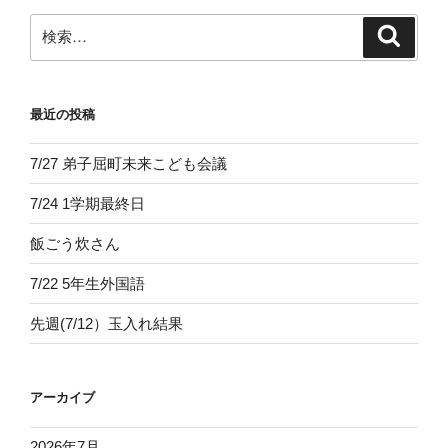
ン
検
検
索
索:
最近の投稿
7/27 弟子屈町未来こども会議
7/24 1学期最終日
飯ごう炊さん
7/22 5年生外国語
先週(7/12）玉入れ結果
アーカイブ
2026年7月