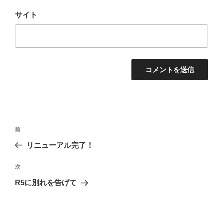
サイト
投
前
前
稿
の
リニューアル完了！
ナ
投
ビ
稿
次
次
ゲ
の
R5に別れを告げて
投
ー
稿
シ
ョ