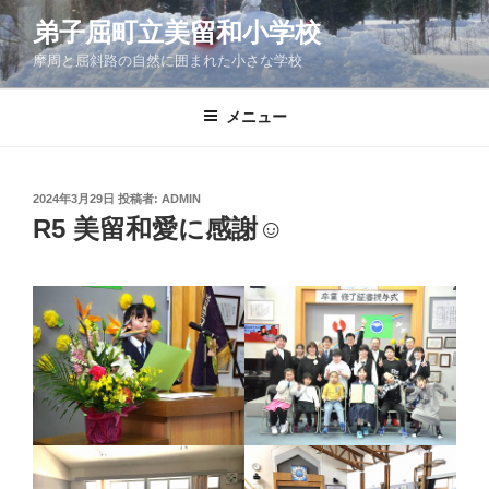
コ
弟子屈町立美留和小学校
ン
摩周と屈斜路の自然に囲まれた小さな学校
テ
ン
ツ
メニュー
へ
ス
キ
投
2024年3月29日
投稿者:
ADMIN
稿
ッ
R5 美留和愛に感謝☺
日:
プ