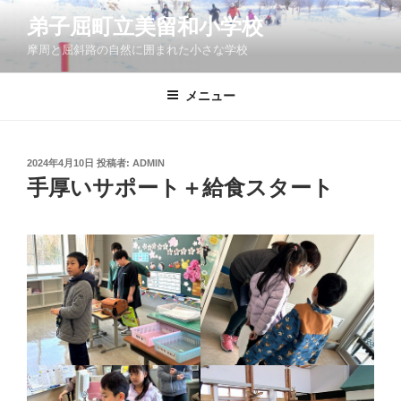
コ
弟子屈町立美留和小学校
ン
摩周と屈斜路の自然に囲まれた小さな学校
テ
ン
ツ
メニュー
へ
ス
キ
投
2024年4月10日
投稿者:
ADMIN
稿
ッ
手厚いサポート＋給食スタート
日:
プ