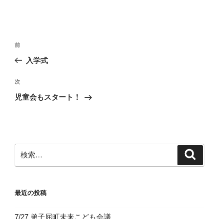
投
前
前
稿
の
入学式
ナ
投
ビ
稿
次
次
ゲ
の
児童会もスタート！
投
ー
稿
シ
ョ
ン
検
検
索
索:
最近の投稿
7/27 弟子屈町未来こども会議