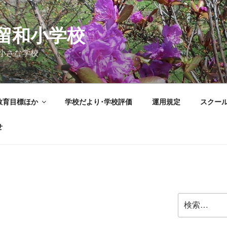
留和小学校
小さな学校
教育目標ほか
学校だより･学校評価
運用規定
スクー
せ
検
索: