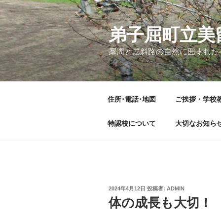
コ
ン
テ
弟子屈町立美
ン
摩周と屈斜路の自然に囲まれた
ツ
へ
ス
キ
住所･電話･地図
ご挨拶・学校
ッ
プ
特認校について
大切なお知ら
投
2024年4月12日
投稿者:
ADMIN
稿
体の成長も大切！
日: