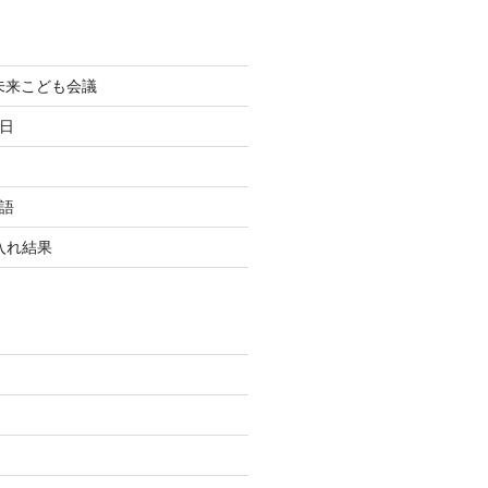
町未来こども会議
終日
国語
玉入れ結果