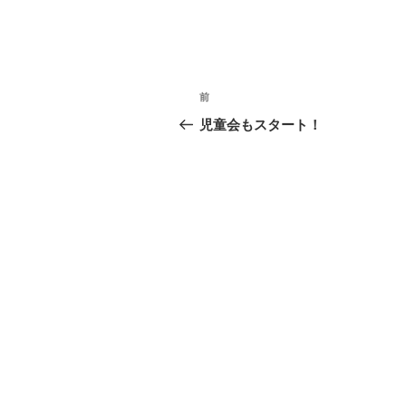
投
前
前
稿
の
児童会もスタート！
投
ナ
稿
ビ
ゲ
ー
シ
ョ
ン