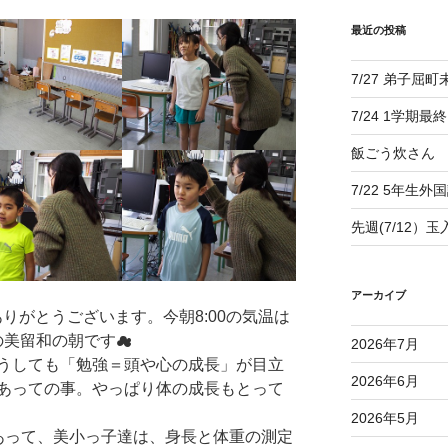
最近の投稿
7/27 弟子屈
7/24 1学期最
飯ごう炊さん
7/22 5年生外
先週(7/12）
アーカイブ
りがとうございます。今朝8:00の気温は
の美留和の朝です☁
2026年7月
うしても「勉強＝頭や心の成長」が目立
2026年6月
あっての事。やっぱり体の成長もとって
2026年5月
があって、美小っ子達は、身長と体重の測定