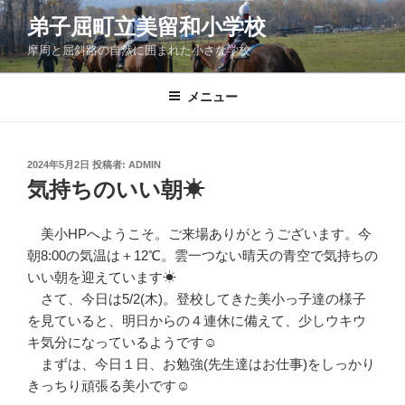
コ
弟子屈町立美留和小学校
ン
摩周と屈斜路の自然に囲まれた小さな学校
テ
ン
ツ
メニュー
へ
ス
キ
投
2024年5月2日
投稿者:
ADMIN
稿
ッ
気持ちのいい朝☀
日:
プ
美小HPへようこそ。ご来場ありがとうございます。今
朝8:00の気温は＋12℃。雲一つない晴天の青空で気持ちの
いい朝を迎えています☀
さて、今日は5/2(木)。登校してきた美小っ子達の様子
を見ていると、明日からの４連休に備えて、少しウキウ
キ気分になっているようです☺
まずは、今日１日、お勉強(先生達はお仕事)をしっかり
きっちり頑張る美小です☺