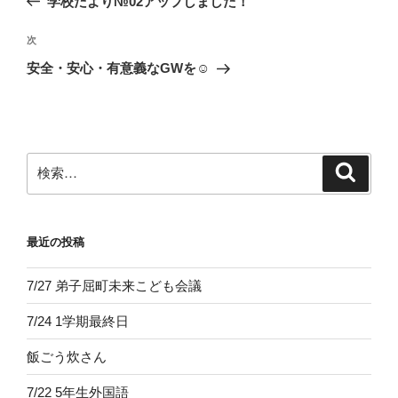
学校だより№02アップしました！
ナ
投
ビ
稿
次
次
ゲ
の
安全・安心・有意義なGWを☺
投
ー
稿
シ
ョ
ン
検
検
索
索:
最近の投稿
7/27 弟子屈町未来こども会議
7/24 1学期最終日
飯ごう炊さん
7/22 5年生外国語