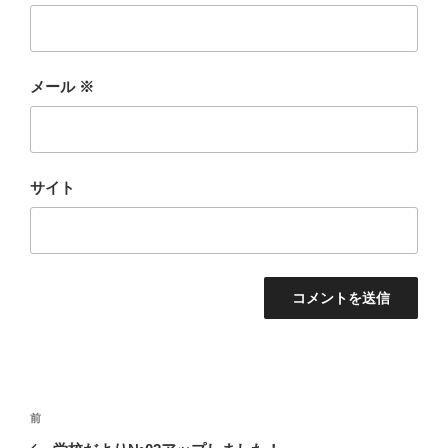
メール
※
サイト
投
前
前
稿
の