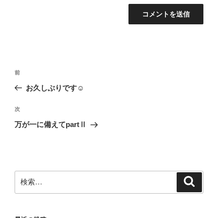
投
前
前
稿
の
お久しぶりです☺
ナ
投
ビ
稿
次
次
ゲ
の
万が一に備えてpartⅡ
投
ー
稿
シ
ョ
ン
検
検
索
索: