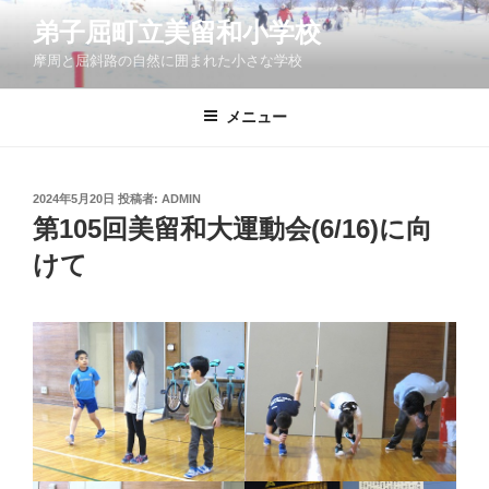
コ
弟子屈町立美留和小学校
ン
摩周と屈斜路の自然に囲まれた小さな学校
テ
ン
ツ
メニュー
へ
ス
キ
投
2024年5月20日
投稿者:
ADMIN
稿
ッ
第105回美留和大運動会(6/16)に向
日:
プ
けて