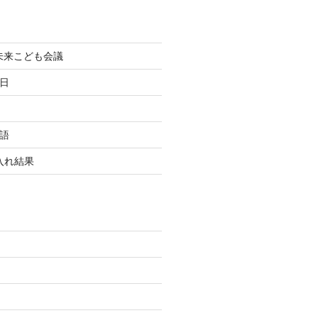
町未来こども会議
終日
国語
玉入れ結果