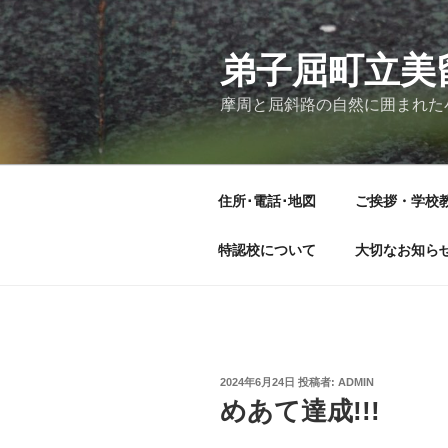
コ
ン
テ
弟子屈町立美
ン
摩周と屈斜路の自然に囲まれた
ツ
へ
ス
キ
住所･電話･地図
ご挨拶・学校
ッ
プ
特認校について
大切なお知ら
投
2024年6月24日
投稿者:
ADMIN
稿
めあて達成!!!
日: