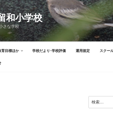
留和小学校
小さな学校
教育目標ほか
学校だより･学校評価
運用規定
スクー
せ
検
索: