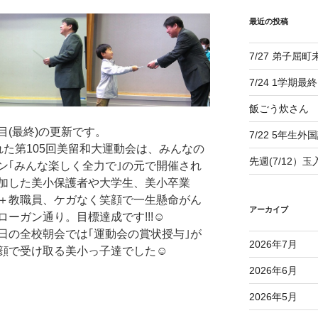
最近の投稿
7/27 弟子屈
7/24 1学期最
飯ごう炊さん
(最終)の更新です。
7/22 5年生外
された第105回美留和大運動会は、みんなの
先週(7/12）
ン｢みんな楽しく全力で｣の元で開催され
加した美小保護者や大学生、美小卒業
＋教職員、ケガなく笑顔で一生懸命がん
アーカイブ
ーガン通り。目標達成です!!!☺
の全校朝会では｢運動会の賞状授与｣が
2026年7月
顔で受け取る美小っ子達でした☺
2026年6月
2026年5月