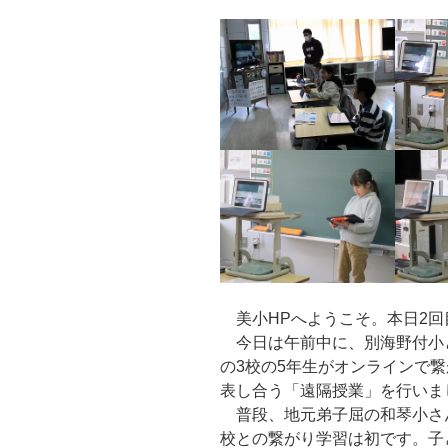
美小HPへようこそ。本日2回目
今日は午前中に、別海野付小
の3校の5年生がオンラインで
表し合う「遠隔授業」を行いま
普段、地元弟子屈の和琴小さ
校との繋がり学習は初です。子