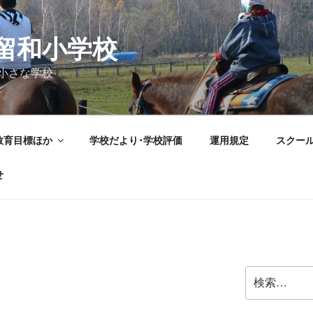
留和小学校
小さな学校
教育目標ほか
学校だより･学校評価
運用規定
スクー
せ
検
索: