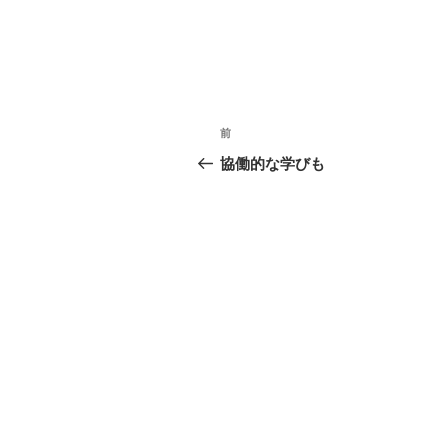
投
前
前
稿
の
協働的な学びも
投
ナ
稿
ビ
ゲ
ー
シ
ョ
ン