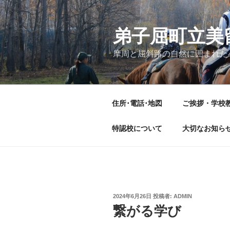
コ
ン
テ
弟子屈町立美
ン
摩周と屈斜路の自然に囲まれた
ツ
へ
ス
キ
住所･電話･地図
ご挨拶・学校
ッ
プ
特認校について
大切なお知ら
投
2024年6月26日
投稿者:
ADMIN
稿
繋がる学び
日: