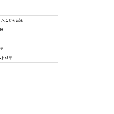
町未来こども会議
終日
国語
玉入れ結果