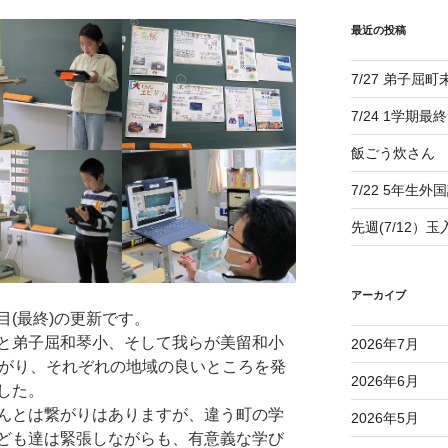
最近の投稿
7/27 弟子屈
7/24 1学期最
飯ごう炊さん
7/22 5年生外
先週(7/12）
アーカイブ
(最終)の更新です。
と弟子屈和琴小、そして我らが美留和小
2026年7月
繋がり、それぞれの地域の良いところを発
2026年6月
した。
んとは繋がりはありますが、違う町の学
2026年5月
ども達は緊張しながらも、有意義な学び