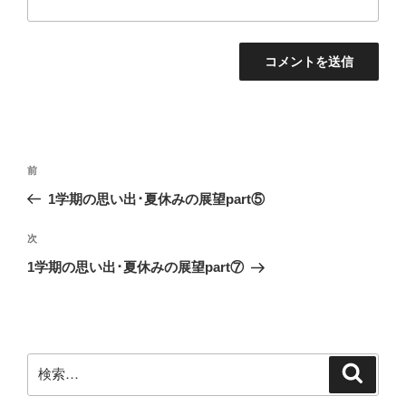
投
前
前
稿
の
1学期の思い出･夏休みの展望part⑤
ナ
投
ビ
稿
次
次
ゲ
の
1学期の思い出･夏休みの展望part⑦
投
ー
稿
シ
ョ
ン
検
検
索
索: