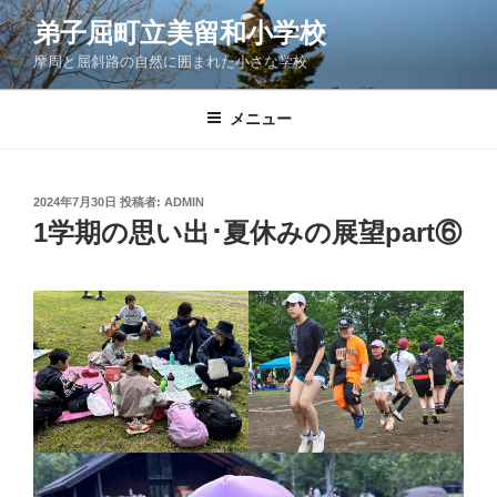
コ
弟子屈町立美留和小学校
ン
摩周と屈斜路の自然に囲まれた小さな学校
テ
ン
ツ
メニュー
へ
ス
キ
投
2024年7月30日
投稿者:
ADMIN
稿
ッ
1学期の思い出･夏休みの展望part⑥
日:
プ