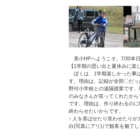
美小HPへようこそ。7/30本
【1学期の思い出と夏休みに楽
ぼくは、1学期楽しかった事は
す。理由は、記録が全部〇だっ
野付小学校との遠隔授業です。
のみなさんが笑ってくれたから
です。理由は、作り終わるのに
終わらせたいからです。
↑ 人を喜ばせたり笑わせたりが
白(写真にアリ)｣で観客を魅了