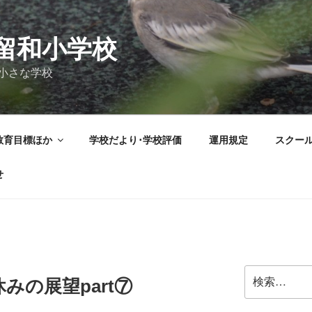
留和小学校
小さな学校
教育目標ほか
学校だより･学校評価
運用規定
スクー
せ
検
みの展望part⑦
索: