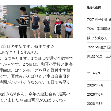
最近の投稿
7/27 弟子屈
7/24 1学期最
飯ごう炊さん
日2回目の更新です。特集です☺
7/22 5年生外
しみなこと】5年Aさん
先週(7/12）
、2つあります。1つ目は交通安全教室で
たからです。2つ目は、和琴小学校と別海
理由は、ぼくのポーズを見た野付小学校
アーカイブ
です。夏休みがんばりたい事は自由研究
時間がかかりそうなので、１日でも早く
2026年7月
大好きなAさん。今年の運動会も｢最高の
2026年6月
していました☺自由研究がんばってね☺
2026年5月