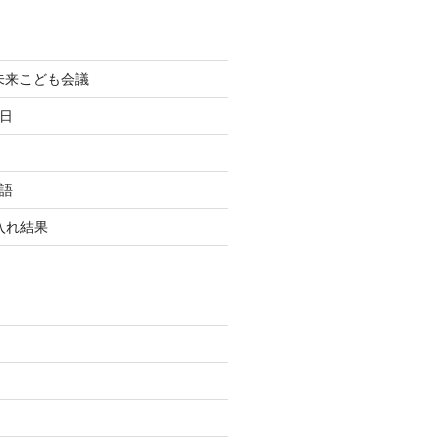
町未来こども会議
終日
国語
玉入れ結果