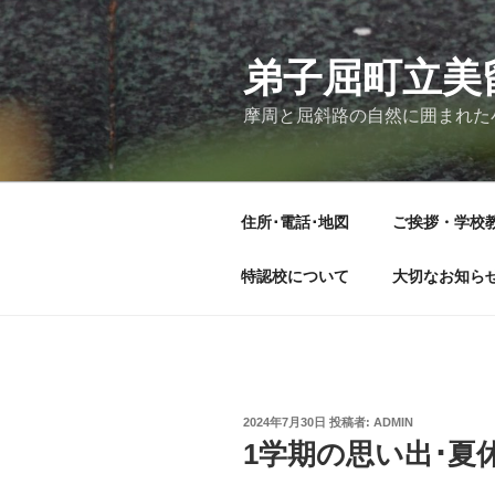
コ
ン
テ
弟子屈町立美
ン
摩周と屈斜路の自然に囲まれた
ツ
へ
ス
キ
住所･電話･地図
ご挨拶・学校
ッ
プ
特認校について
大切なお知ら
投
2024年7月30日
投稿者:
ADMIN
稿
1学期の思い出･夏休
日: