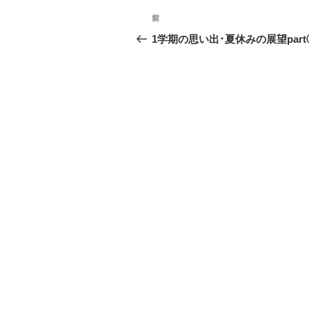
投
前
前
稿
の
1学期の思い出･夏休みの展望part
投
ナ
稿
ビ
ゲ
ー
シ
ョ
ン