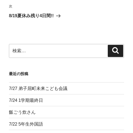
ビ
稿
次
次
ゲ
の
8/19夏休み残り4日間!!
投
ー
稿
シ
ョ
ン
検
検
索
索:
最近の投稿
7/27 弟子屈町未来こども会議
7/24 1学期最終日
飯ごう炊さん
7/22 5年生外国語