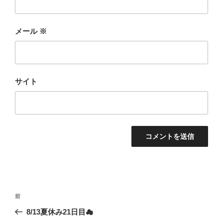
メール
※
サイト
投
前
前
稿
の
8/13夏休み21日目☁
ナ
投