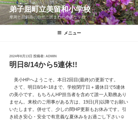
コ
弟子屈町立美留和小学校
ン
摩周と屈斜路の自然に囲まれた小さな学校
テ
ン
ツ
メニュー
へ
ス
キ
投
2024年8月13日
投稿者:
ADMIN
稿
ッ
明日8/14から5連休!!
日:
プ
美小HPへようこそ。本日2回目(最終)の更新です。
さて、明日8/14~18まで、学校閉庁日＋週休日で5連休
の美小です。もちろんHP担当者を含めて誰一人勤務あり
ません。来校のご用事がある方は、19日(月)以降でお願い
いたします。併せて、少しの間HP更新もお休みです。引
き続き安心・安全で有意義な夏休みをお過ごし下さい☺