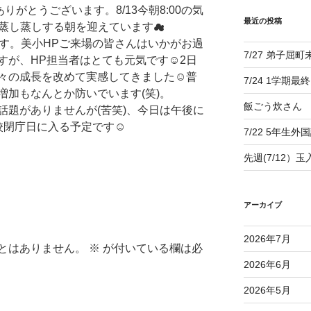
がとうございます。8/13今朝8:00の気
最近の投稿
や蒸し蒸しする朝を迎えています☁
す。美小HPご来場の皆さんはいかがお過
7/27 弟子屈
すが、HP担当者はとても元気です☺2日
々の成長を改めて実感してきました☺普
7/24 1学期最
増加もなんとか防いでいます(笑)。
飯ごう炊さん
題がありませんが(苦笑)、今日は午後に
校閉庁日に入る予定です☺
7/22 5年生外
先週(7/12）
アーカイブ
2026年7月
とはありません。
※
が付いている欄は必
2026年6月
2026年5月