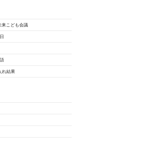
町未来こども会議
終日
国語
玉入れ結果