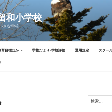
留和小学校
小さな学校
教育目標ほか
学校だより･学校評価
運用規定
スクー
せ
検
☁
索: