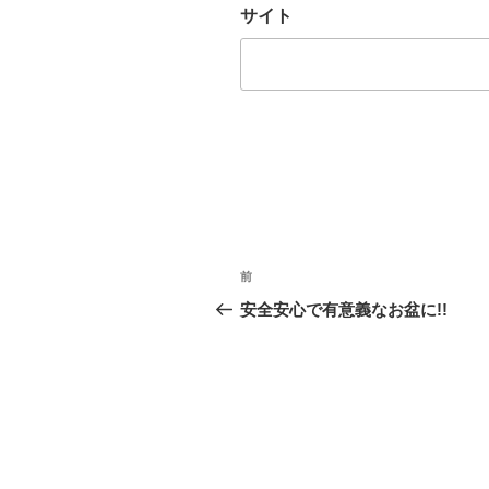
サイト
投
前
前
稿
の
安全安心で有意義なお盆に!!
投
ナ
稿
ビ
ゲ
ー