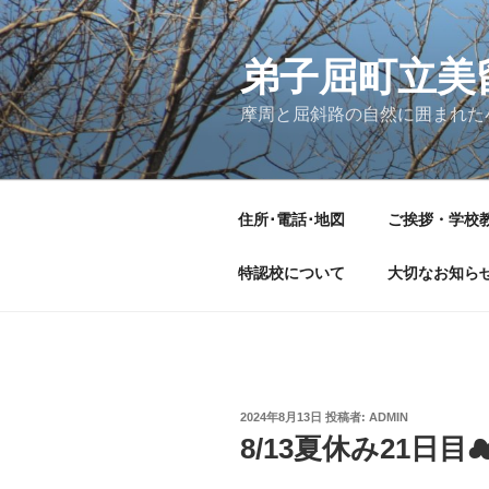
コ
ン
テ
弟子屈町立美
ン
摩周と屈斜路の自然に囲まれた
ツ
へ
ス
キ
住所･電話･地図
ご挨拶・学校
ッ
プ
特認校について
大切なお知ら
投
2024年8月13日
投稿者:
ADMIN
稿
8/13夏休み21日目
日: