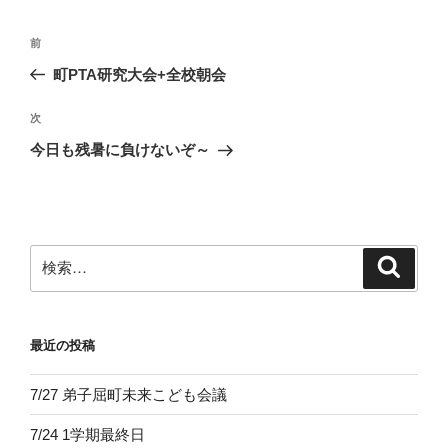
投
前
前
稿
の
町PTA研究大会+全校朝会
ナ
投
ビ
稿
次
次
ゲ
の
今日も残暑に負けないぞ～
投
ー
稿
シ
ョ
ン
検
検
索
索:
最近の投稿
7/27 弟子屈町未来こども会議
7/24 1学期最終日