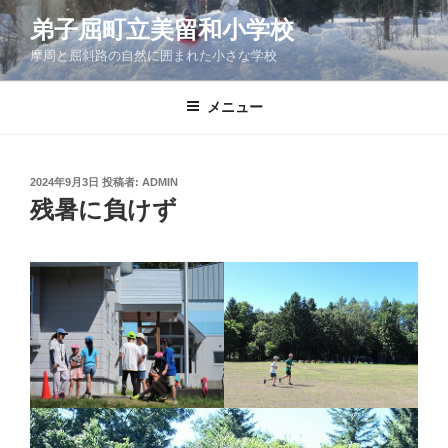
コ
弟子屈町立美留和小学校
ン
摩周と屈斜路の自然に囲まれた小さな学校
テ
ン
ツ
メニュー
へ
ス
キ
投
2024年9月3日
投稿者:
ADMIN
稿
ッ
残暑に負けず
日:
プ