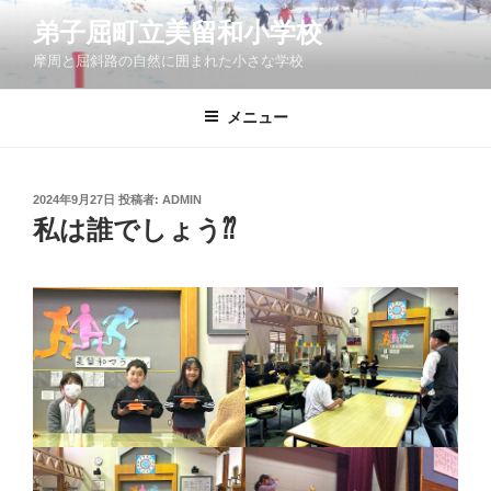
コ
弟子屈町立美留和小学校
ン
摩周と屈斜路の自然に囲まれた小さな学校
テ
ン
ツ
メニュー
へ
ス
キ
投
2024年9月27日
投稿者:
ADMIN
稿
ッ
私は誰でしょう⁇
日:
プ