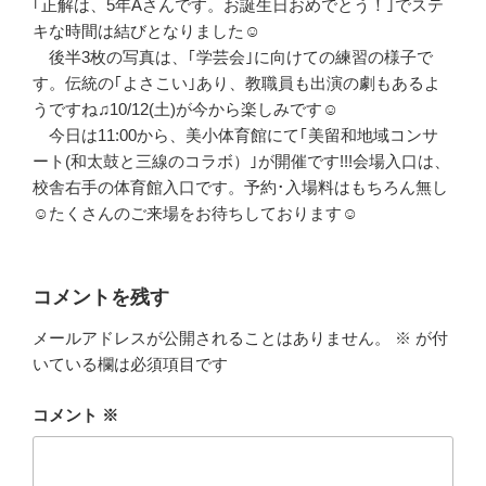
｢正解は、5年Aさんです。お誕生日おめでとう！｣でステ
キな時間は結びとなりました☺
後半3枚の写真は、｢学芸会｣に向けての練習の様子で
す。伝統の｢よさこい｣あり、教職員も出演の劇もあるよ
うですね♫10/12(土)が今から楽しみです☺
今日は11:00から、美小体育館にて｢美留和地域コンサ
ート(和太鼓と三線のコラボ）｣が開催です!!!会場入口は、
校舎右手の体育館入口です。予約･入場料はもちろん無し
☺たくさんのご来場をお待ちしております☺
コメントを残す
メールアドレスが公開されることはありません。
※
が付
いている欄は必須項目です
コメント
※