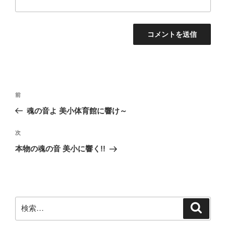
投
前
前
稿
の
魂の音よ 美小体育館に響け～
ナ
投
ビ
稿
次
次
ゲ
の
本物の魂の音 美小に響く!!
投
ー
稿
シ
ョ
ン
検
検
索
索: