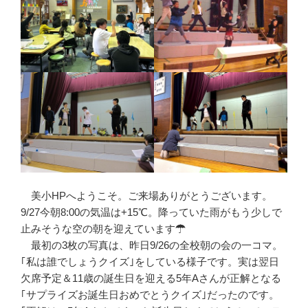
美小HPへようこそ。ご来場ありがとうございます。
9/27今朝8:00の気温は+15℃。降っていた雨がもう少しで
止みそうな空の朝を迎えています☂
最初の3枚の写真は、昨日9/26の全校朝の会の一コマ。
｢私は誰でしょうクイズ｣をしている様子です。実は翌日
欠席予定＆11歳の誕生日を迎える5年Aさんが正解となる
｢サプライズお誕生日おめでとうクイズ｣だったのです。