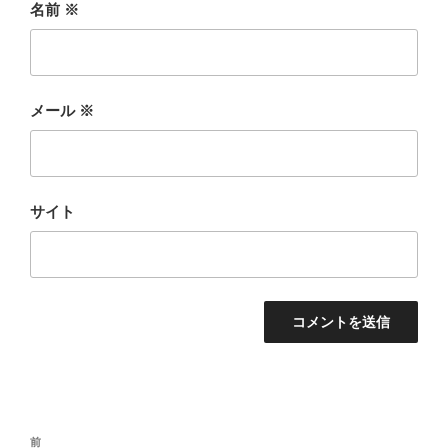
名前
※
メール
※
サイト
投
前
前