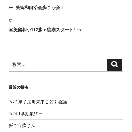
稿
の
美留和自治会歩こう会♫
ナ
投
ビ
稿
次
次
ゲ
の
㊗美留和小112歳＋後期スタート!
投
ー
稿
シ
ョ
ン
検
検
索
索:
最近の投稿
7/27 弟子屈町未来こども会議
7/24 1学期最終日
飯ごう炊さん