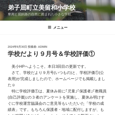
コ
弟子屈町立美留和小学校
ン
摩周と屈斜路の自然に囲まれた小さな学校
テ
ン
ツ
メニュー
へ
ス
キ
投
2024年9月30日
投稿者:
ADMIN
稿
ッ
学校だより９月号＆学校評価①
日:
プ
美小HPへようこそ。本日3回目の更新です。
さて、学校だより９月号(いつもの)と、学校評価①(公
表用)が完成しましたので、ホームページでも掲載しまし
た☺
特に学校評価①は、夏休み前に｢児童｣｢保護者｣｢教職員
(自己評価)｣の３者のアンケートを実施し、夏休み明けす
ぐに学校運営協議会のご意見等もいただいた「学校の成
績表」です。もちろん保護者・地域に配付しますが、も