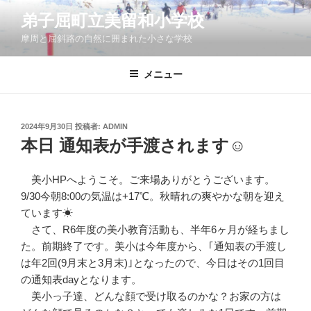
コ
弟子屈町立美留和小学校
ン
摩周と屈斜路の自然に囲まれた小さな学校
テ
ン
ツ
メニュー
へ
ス
キ
投
2024年9月30日
投稿者:
ADMIN
稿
ッ
本日 通知表が手渡されます☺
日:
プ
美小HPへようこそ。ご来場ありがとうございます。
9/30今朝8:00の気温は+17℃。秋晴れの爽やかな朝を迎え
ています☀
さて、R6年度の美小教育活動も、半年6ヶ月が経ちまし
た。前期終了です。美小は今年度から、｢通知表の手渡し
は年2回(9月末と3月末)｣となったので、今日はその1回目
の通知表dayとなります。
美小っ子達、どんな顔で受け取るのかな？お家の方は