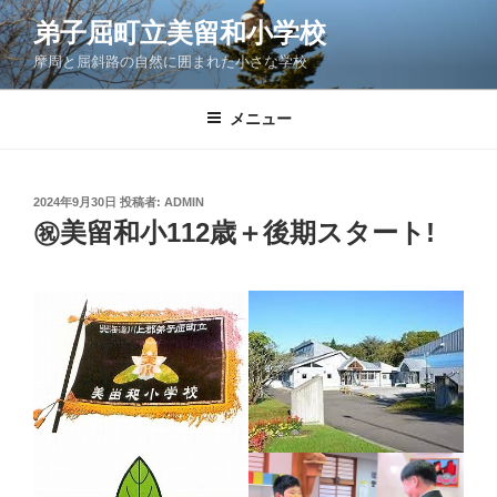
コ
弟子屈町立美留和小学校
ン
摩周と屈斜路の自然に囲まれた小さな学校
テ
ン
ツ
メニュー
へ
ス
キ
投
2024年9月30日
投稿者:
ADMIN
稿
ッ
㊗美留和小112歳＋後期スタート!
日:
プ