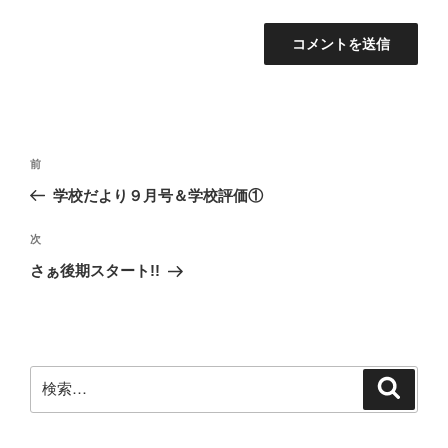
投
前
前
稿
の
学校だより９月号＆学校評価①
ナ
投
ビ
稿
次
次
ゲ
の
さぁ後期スタート!!
投
ー
稿
シ
ョ
ン
検
検
索
索: