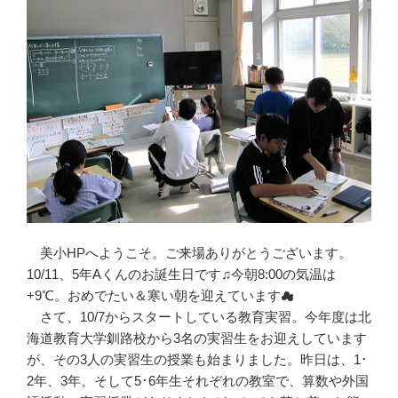
美小HPへようこそ。ご来場ありがとうございます。
10/11、5年Aくんのお誕生日です♫今朝8:00の気温は
+9℃。おめでたい＆寒い朝を迎えています☁
さて、10/7からスタートしている教育実習。今年度は北
海道教育大学釧路校から3名の実習生をお迎えしています
が、その3人の実習生の授業も始まりました。昨日は、1･
2年、3年、そして5･6年生それぞれの教室で、算数や外国