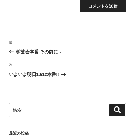
投
前
前
稿
の
学芸会本番 その前に☺
ナ
投
ビ
稿
次
次
ゲ
の
いよいよ明日10/12本番!!
投
ー
稿
シ
ョ
ン
検
検
索
索:
最近の投稿