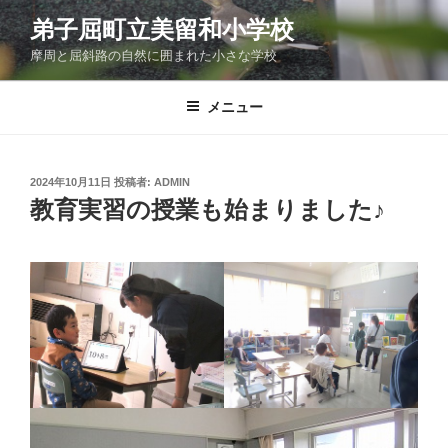
コ
弟子屈町立美留和小学校
ン
摩周と屈斜路の自然に囲まれた小さな学校
テ
ン
ツ
メニュー
へ
ス
キ
投
2024年10月11日
投稿者:
ADMIN
稿
ッ
教育実習の授業も始まりました♪
日:
プ