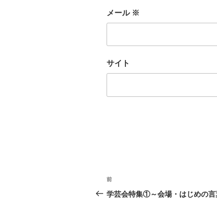
メール
※
サイト
投
前
前
稿
の
学芸会特集①～会場・はじめの言
投
ナ
稿