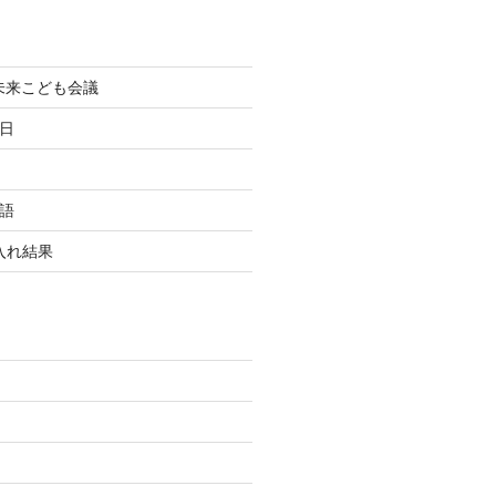
町未来こども会議
終日
国語
玉入れ結果