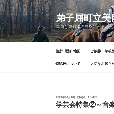
コ
ン
テ
弟子屈町立美
ン
摩周と屈斜路の自然に囲まれた
ツ
へ
ス
キ
住所･電話･地図
ご挨拶・学校
ッ
プ
特認校について
大切なお知ら
投
2024年10月16日
投稿者:
ADMIN
稿
学芸会特集②～音
日: