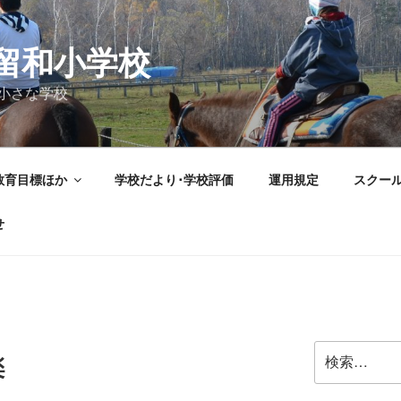
留和小学校
小さな学校
教育目標ほか
学校だより･学校評価
運用規定
スクー
せ
検
楽
索: