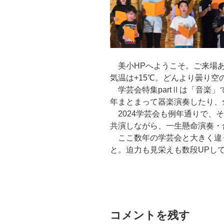
美小HPへようこそ。ご来場ありが
気温は+15℃。どんより曇り空
学芸会特集partⅡは「音楽」
年まとまって器楽演奏したり、
2024学芸会も例年通りで、
共演しながら、一生懸命演奏・
ここ数年の学芸会と大きく違
と。迫力も見栄えも数段UPし
コメントを残す