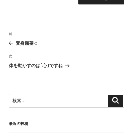
投
前
前
稿
の
変身願望☺
ナ
投
ビ
稿
次
次
ゲ
の
体を動かすのは｢心｣ですね
投
ー
稿
シ
ョ
ン
検
検
索
索:
最近の投稿