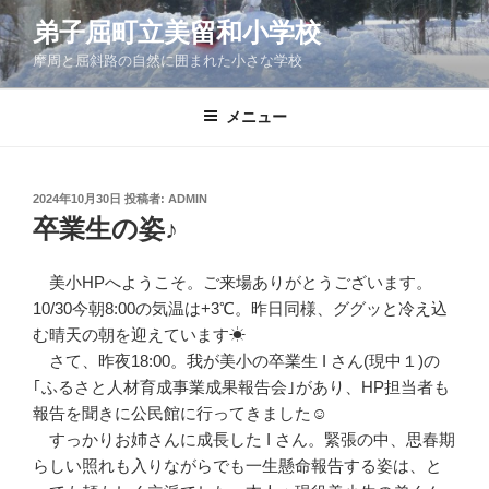
コ
弟子屈町立美留和小学校
ン
摩周と屈斜路の自然に囲まれた小さな学校
テ
ン
ツ
メニュー
へ
ス
キ
投
2024年10月30日
投稿者:
ADMIN
稿
ッ
卒業生の姿♪
日:
プ
美小HPへようこそ。ご来場ありがとうございます。
10/30今朝8:00の気温は+3℃。昨日同様、ググッと冷え込
む晴天の朝を迎えています☀
さて、昨夜18:00。我が美小の卒業生 I さん(現中１)の
｢ふるさと人材育成事業成果報告会｣があり、HP担当者も
報告を聞きに公民館に行ってきました☺
すっかりお姉さんに成長した I さん。緊張の中、思春期
らしい照れも入りながらでも一生懸命報告する姿は、と