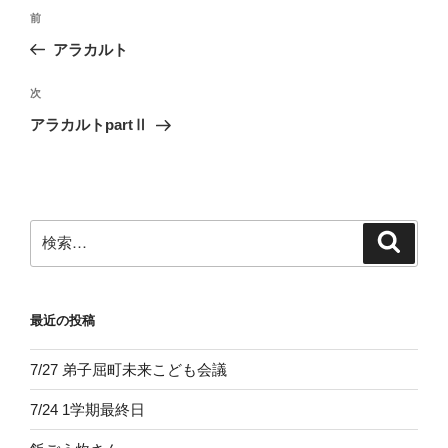
投
前
前
稿
の
アラカルト
ナ
投
ビ
稿
次
次
ゲ
の
アラカルトpartⅡ
投
ー
稿
シ
ョ
ン
検
検
索
索:
最近の投稿
7/27 弟子屈町未来こども会議
7/24 1学期最終日