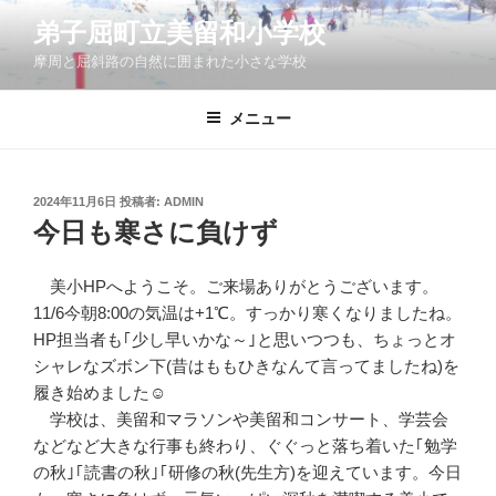
コ
弟子屈町立美留和小学校
ン
摩周と屈斜路の自然に囲まれた小さな学校
テ
ン
ツ
メニュー
へ
ス
キ
投
2024年11月6日
投稿者:
ADMIN
稿
ッ
今日も寒さに負けず
日:
プ
美小HPへようこそ。ご来場ありがとうございます。
11/6今朝8:00の気温は+1℃。すっかり寒くなりましたね。
HP担当者も｢少し早いかな～｣と思いつつも、ちょっとオ
シャレなズボン下(昔はももひきなんて言ってましたね)を
履き始めました☺
学校は、美留和マラソンや美留和コンサート、学芸会
などなど大きな行事も終わり、ぐぐっと落ち着いた｢勉学
の秋｣｢読書の秋｣｢研修の秋(先生方)を迎えています。今日