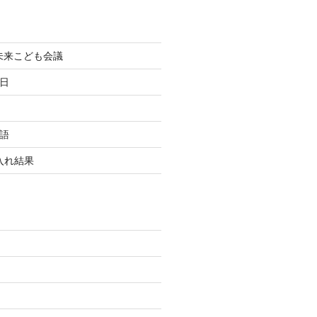
町未来こども会議
終日
国語
玉入れ結果