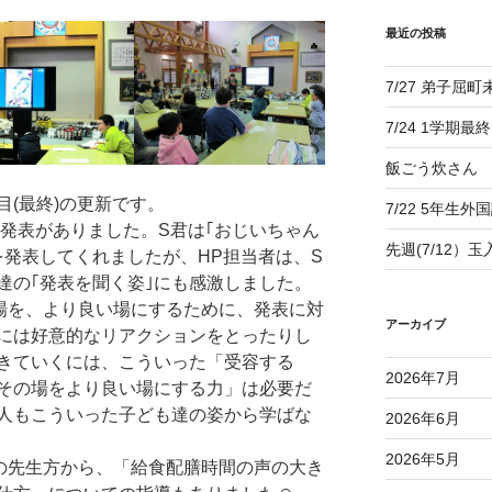
最近の投稿
7/27 弟子屈
7/24 1学期最
飯ごう炊さん
(最終)の更新です。
7/22 5年生外
発表がありました。S君は｢おじいちゃん
先週(7/12）
を発表してくれましたが、HP担当者は、S
達の｢発表を聞く姿｣にも感激しました。
場を、より良い場にするために、発表に対
アーカイブ
には好意的なリアクションをとったりし
きていくには、こういった「受容する
2026年7月
その場をより良い場にする力」は必要だ
人もこういった子ども達の姿から学ばな
2026年6月
2026年5月
の先生方から、「給食配膳時間の声の大き