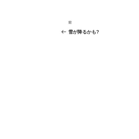
投
前
前
稿
の
雪が降るかも?
投
ナ
稿
ビ
ゲ
ー
シ
ョ
ン