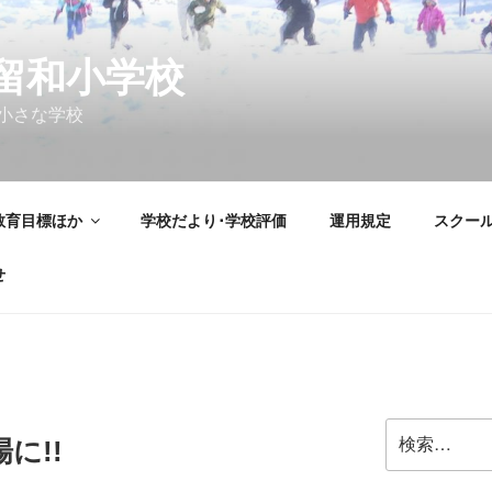
留和小学校
小さな学校
教育目標ほか
学校だより･学校評価
運用規定
スクー
せ
検
に!!
索: