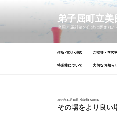
コ
ン
テ
弟子屈町立美
ン
摩周と屈斜路の自然に囲まれた
ツ
へ
ス
キ
住所･電話･地図
ご挨拶・学校
ッ
プ
特認校について
大切なお知ら
投
2024年11月18日
投稿者:
ADMIN
稿
その場をより良い場
日: