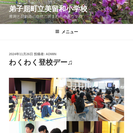
コ
弟子屈町立美留和小学校
ン
摩周と屈斜路の自然に囲まれた小さな学校
テ
ン
ツ
メニュー
へ
ス
キ
投
2024年11月26日
投稿者:
ADMIN
稿
ッ
わくわく登校デー♫
日:
プ