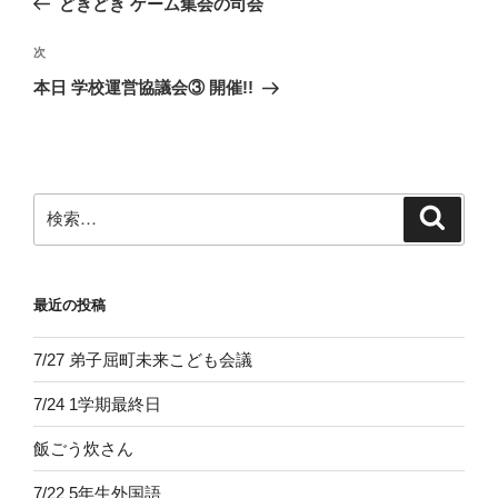
どきどき ゲーム集会の司会
ナ
投
ビ
稿
次
次
ゲ
の
本日 学校運営協議会③ 開催!!
投
ー
稿
シ
ョ
ン
検
検
索
索:
最近の投稿
7/27 弟子屈町未来こども会議
7/24 1学期最終日
飯ごう炊さん
7/22 5年生外国語