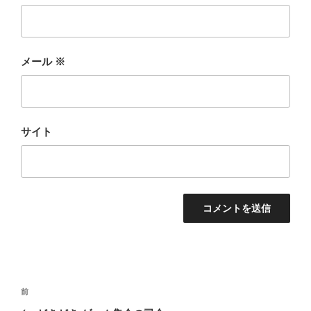
メール
※
サイト
投
前
前
稿
の