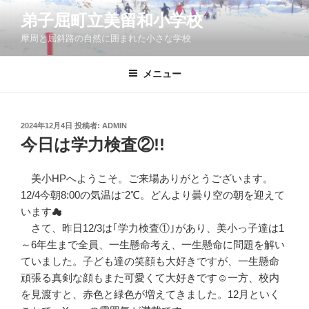
コ
弟子屈町立美留和小学校
ン
摩周と屈斜路の自然に囲まれた小さな学校
テ
ン
ツ
メニュー
へ
ス
キ
投
2024年12月4日
投稿者:
ADMIN
稿
ッ
今日は学力検査②!!
日:
プ
美小HPへようこそ。ご来場ありがとうございます。
12/4今朝8:00の気温は⁻2℃。どんより曇り空の朝を迎えて
います☁
さて、昨日12/3は｢学力検査①｣があり、美小っ子達は1
～6年生まで全員、一生懸命考え、一生懸命に問題を解い
ていました。子ども達の笑顔も大好きですが、一生懸命
頑張る真剣な顔もまた可愛くて大好きです☺一方、校内
を見渡すと、赤色と緑色が増えてきました。12月といく