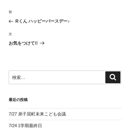
投
前
前
稿
の
Rくん ハッピーバースデー♪
ナ
投
ビ
稿
次
次
ゲ
の
お気をつけて!!
投
ー
稿
シ
ョ
ン
検
検
索
索:
最近の投稿
7/27 弟子屈町未来こども会議
7/24 1学期最終日