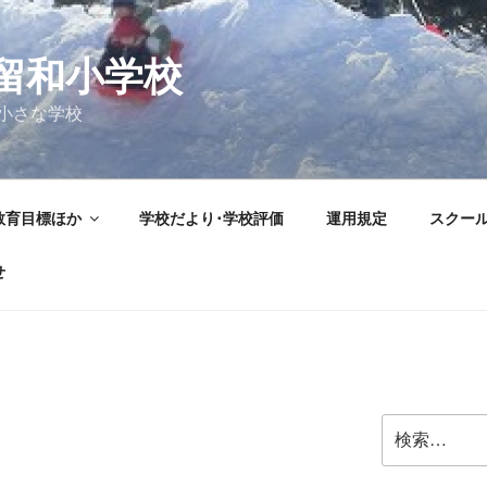
留和小学校
小さな学校
教育目標ほか
学校だより･学校評価
運用規定
スクー
せ
検
索: