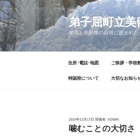
コ
ン
テ
弟子屈町立美
ン
摩周と屈斜路の自然に囲まれた
ツ
へ
ス
キ
住所･電話･地図
ご挨拶・学校
ッ
プ
特認校について
大切なお知ら
投
2024年12月17日
投稿者:
ADMIN
稿
噛むことの大切さ
日: