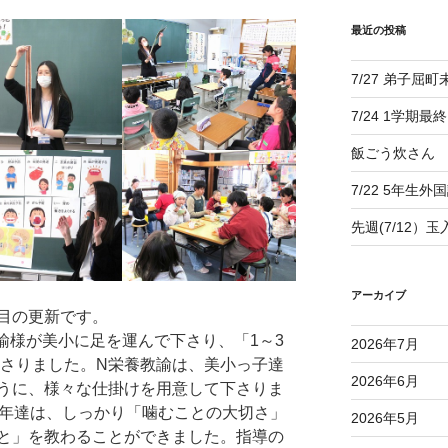
最近の投稿
7/27 弟子屈
7/24 1学期最
飯ごう炊さん
7/22 5年生外
先週(7/12）
アーカイブ
目の更新です。
教諭様が美小に足を運んで下さり、「1～3
2026年7月
ださりました。N栄養教諭は、美小っ子達
2026年6月
うに、様々な仕掛けを用意して下さりま
3年達は、しっかり「噛むことの大切さ」
2026年5月
と」を教わることができました。指導の