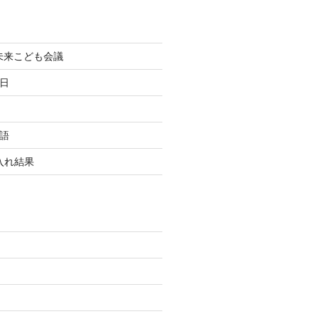
町未来こども会議
終日
国語
玉入れ結果