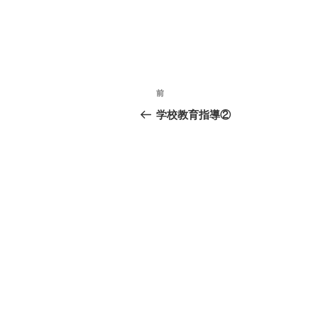
投
前
前
稿
の
学校教育指導②
投
ナ
稿
ビ
ゲ
ー
シ
ョ
ン