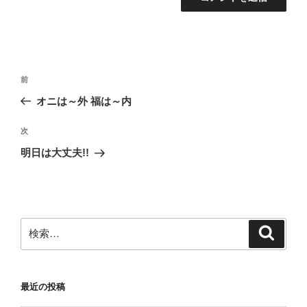
投
前
前
稿
の
オニは～外 福は～内
ナ
投
ビ
稿
次
次
ゲ
の
明日は大丈夫!!
投
ー
稿
シ
ョ
ン
検
検
索
索:
最近の投稿