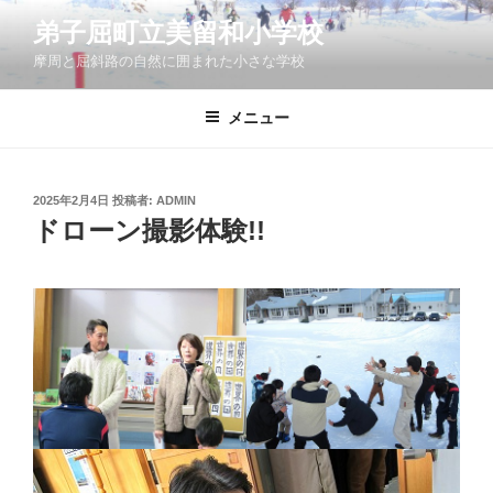
コ
弟子屈町立美留和小学校
ン
摩周と屈斜路の自然に囲まれた小さな学校
テ
ン
ツ
メニュー
へ
ス
キ
投
2025年2月4日
投稿者:
ADMIN
稿
ッ
ドローン撮影体験!!
日:
プ