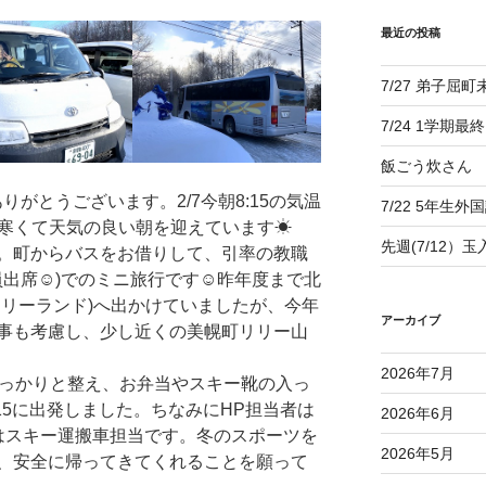
最近の投稿
7/27 弟子屈
7/24 1学期最
飯ごう炊さん
がとうございます。2/7今朝8:15の気温
7/22 5年生外
る寒くて天気の良い朝を迎えています☀
先週(7/12）
。町からバスをお借りして、引率の教職
員出席☺)でのミニ旅行です☺昨年度まで北
ミリーランド)へ出かけていましたが、今年
アーカイブ
事も考慮し、少し近くの美幌町リリー山
2026年7月
っかりと整え、お弁当やスキー靴の入っ
15に出発しました。ちなみにHP担当者は
2026年6月
はスキー運搬車担当です。冬のスポーツを
2026年5月
、安全に帰ってきてくれることを願って