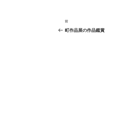
投
前
前
稿
の
町作品展の作品鑑賞
投
ナ
稿
ビ
ゲ
ー
シ
ョ
ン