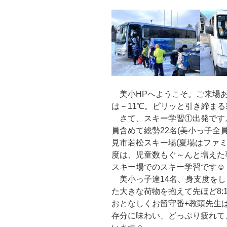
美小HPへようこそ。ご来場あり
は－11℃。ピリッと引き締ま
さて、スキー学習①出発です
員含めて総勢22名(美小っ子全
見市若松スキー場(夏場はファ
度は、児童数もぐ～んと増えた
スキー場でのスキー学習です☺
美小っ子達14名、身支度をし
た大きな荷物を抱えて先ほど8:
おとなしくお留守番+教頭先生
存分に味わい、どっぷり疲れて