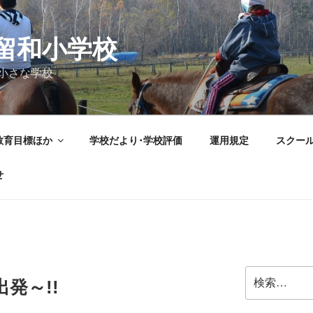
留和小学校
小さな学校
教育目標ほか
学校だより･学校評価
運用規定
スクー
せ
検
出発～!!
索: