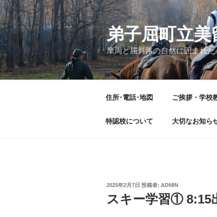
コ
ン
テ
弟子屈町立美
ン
摩周と屈斜路の自然に囲まれた
ツ
へ
ス
キ
住所･電話･地図
ご挨拶・学校
ッ
プ
特認校について
大切なお知ら
投
2025年2月7日
投稿者:
ADMIN
稿
スキー学習① 8:15
日: