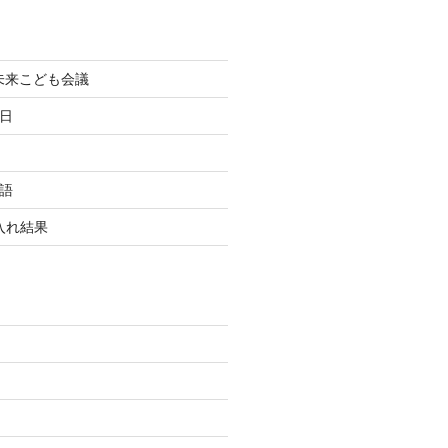
町未来こども会議
終日
国語
玉入れ結果