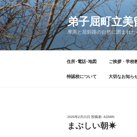
コ
ン
テ
弟子屈町立美
ン
摩周と屈斜路の自然に囲まれた
ツ
へ
ス
キ
住所･電話･地図
ご挨拶・学校
ッ
プ
特認校について
大切なお知ら
投
2025年2月21日
投稿者:
ADMIN
稿
まぶしい朝☀
日: