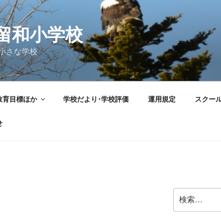
留和小学校
小さな学校
教育目標ほか
学校だより･学校評価
運用規定
スクー
せ
検
索: