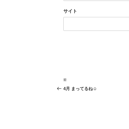
サイト
投
前
前
稿
の
4月 まってるね☺
投
ナ
稿
ビ
ゲ