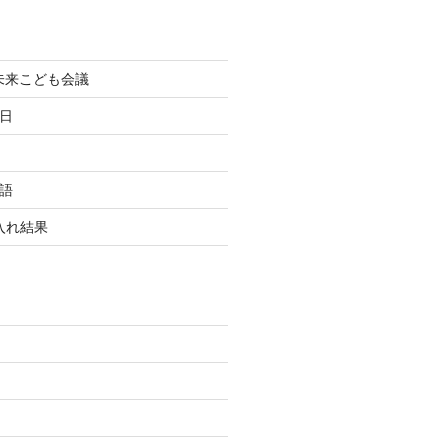
町未来こども会議
終日
国語
玉入れ結果