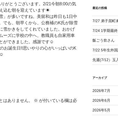
がとうございます。2/21今朝8:00の気
最近の投稿
冷え込む朝を迎えています☀
」が多いですね。美留和は昨日も1日中
7/27 弟子屈
。でも、朝早くから、公務補のK氏が除雪
に雪かきをしてくれていました。おかげ
7/24 1学期最
ムーズに学校の中へ、教職員も自家用車
飯ごう炊さん
とができました。感謝です☺
んのお誕生日!!思いやりの心がいっぱいのK
7/22 5年生外
☺
先週(7/12）
アーカイブ
2026年7月
とはありません。
※
が付いている欄は必
2026年6月
2026年5月