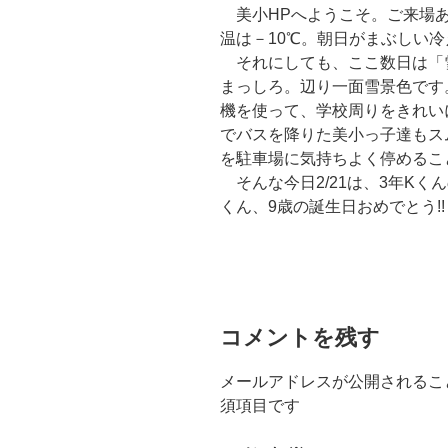
美小HPへようこそ。ご来場あり
温は－10℃。朝日がまぶしい
それにしても、ここ数日は「雪
まっしろ。辺り一面雪景色です
機を使って、学校周りをきれい
でバスを降りた美小っ子達もス
を駐車場に気持ちよく停めるこ
そんな今日2/21は、3年Kく
くん、9歳の誕生日おめでとう!!
コメントを残す
メールアドレスが公開されるこ
須項目です