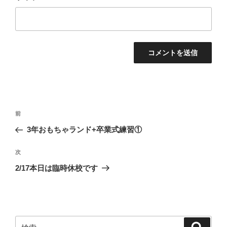
投
前
前
稿
の
3年おもちゃランド+卒業式練習①
ナ
投
ビ
稿
次
次
ゲ
の
2/17本日は臨時休校です
投
ー
稿
シ
ョ
ン
検
検