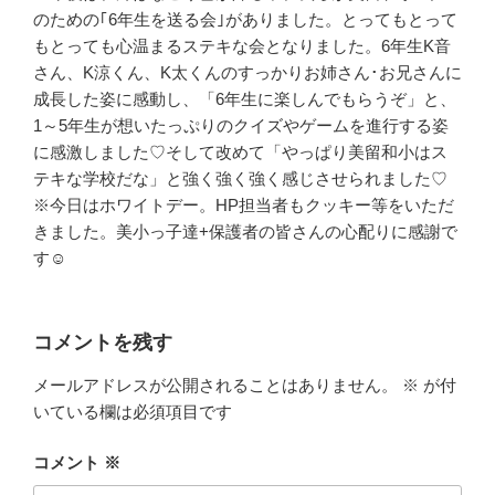
のための｢6年生を送る会｣がありました。とってもとって
もとっても心温まるステキな会となりました。6年生K音
さん、K涼くん、K太くんのすっかりお姉さん･お兄さんに
成長した姿に感動し、「6年生に楽しんでもらうぞ」と、
1～5年生が想いたっぷりのクイズやゲームを進行する姿
に感激しました♡そして改めて「やっぱり美留和小はス
テキな学校だな」と強く強く強く感じさせられました♡
※今日はホワイトデー。HP担当者もクッキー等をいただ
きました。美小っ子達+保護者の皆さんの心配りに感謝で
す☺
コメントを残す
メールアドレスが公開されることはありません。
※
が付
いている欄は必須項目です
コメント
※