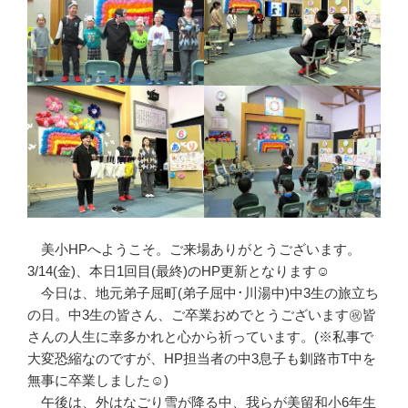
美小HPへようこそ。ご来場ありがとうございます。
3/14(金)、本日1回目(最終)のHP更新となります☺
今日は、地元弟子屈町(弟子屈中･川湯中)中3生の旅立ち
の日。中3生の皆さん、ご卒業おめでとうございます㊗皆
さんの人生に幸多かれと心から祈っています。(※私事で
大変恐縮なのですが、HP担当者の中3息子も釧路市T中を
無事に卒業しました☺)
午後は、外はなごり雪が降る中、我らが美留和小6年生