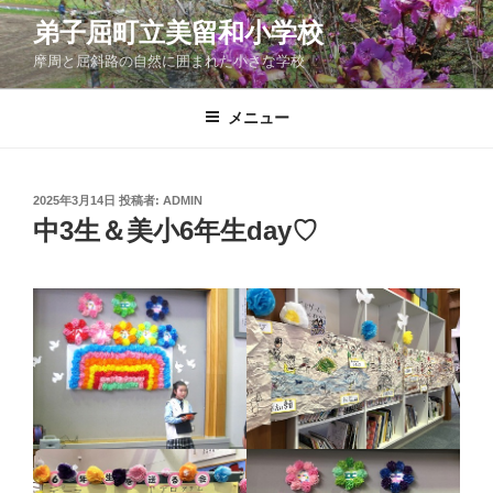
コ
弟子屈町立美留和小学校
ン
摩周と屈斜路の自然に囲まれた小さな学校
テ
ン
ツ
メニュー
へ
ス
キ
投
2025年3月14日
投稿者:
ADMIN
稿
ッ
中3生＆美小6年生day♡
日:
プ