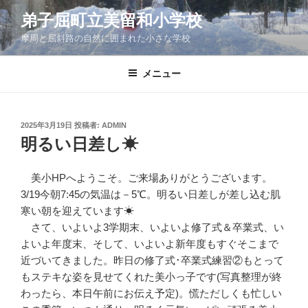
コ
弟子屈町立美留和小学校
ン
摩周と屈斜路の自然に囲まれた小さな学校
テ
ン
ツ
メニュー
へ
ス
キ
投
2025年3月19日
投稿者:
ADMIN
稿
ッ
明るい日差し☀
日:
プ
美小HPへようこそ。ご来場ありがとうございます。
3/19今朝7:45の気温は－5℃。明るい日差しが差し込む肌
寒い朝を迎えています☀
さて、いよいよ3学期末、いよいよ修了式＆卒業式、い
よいよ年度末、そして、いよいよ新年度もすぐそこまで
近づいてきました。昨日の修了式･卒業式練習②もとって
もステキな姿を見せてくれた美小っ子です(写真整理が終
わったら、本日午前にお伝え予定)。慌ただしくも忙しい