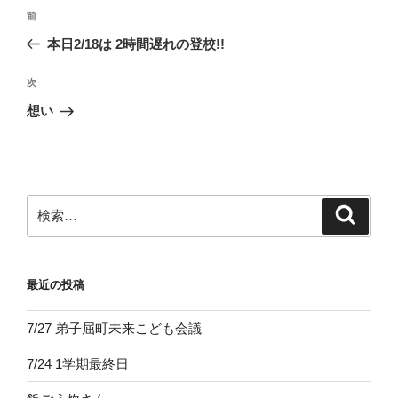
投
前
前
稿
の
本日2/18は 2時間遅れの登校!!
ナ
投
ビ
稿
次
次
ゲ
の
想い
投
ー
稿
シ
ョ
ン
検
検
索
索:
最近の投稿
7/27 弟子屈町未来こども会議
7/24 1学期最終日