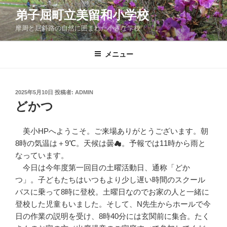
コ
弟子屈町立美留和小学校
ン
摩周と屈斜路の自然に囲まれた小さな学校
テ
ン
ツ
メニュー
へ
ス
キ
投
2025年5月10日
投稿者:
ADMIN
稿
ッ
どかつ
日:
プ
美小HPへようこそ。ご来場ありがとうございます。朝
8時の気温は＋9℃。天候は曇☁。予報では11時から雨と
なっています。
今日は今年度第一回目の土曜活動日、通称「どか
つ」。子どもたちはいつもより少し遅い時間のスクール
バスに乗って8時に登校。土曜日なのでお家の人と一緒に
登校した児童もいました。そして、N先生からホールで今
日の作業の説明を受け、8時40分には玄関前に集合。たく