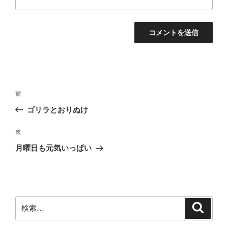
投
前
前
稿
の
ゴリラとおりぬけ
ナ
投
ビ
稿
次
次
ゲ
の
月曜日も元気いっぱい
投
ー
稿
シ
ョ
ン
検
検
索
索: