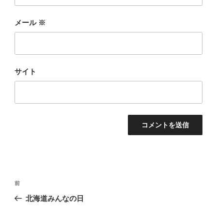
メール
※
サイト
投
前
前
稿
の
北海道みんなの日
ナ
投