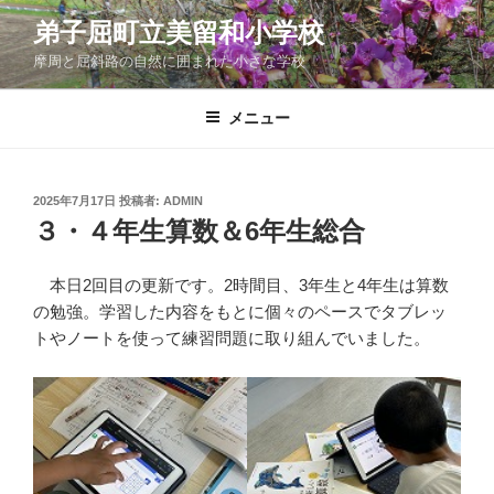
コ
弟子屈町立美留和小学校
ン
摩周と屈斜路の自然に囲まれた小さな学校
テ
ン
ツ
メニュー
へ
ス
キ
投
2025年7月17日
投稿者:
ADMIN
稿
ッ
３・４年生算数＆6年生総合
日:
プ
本日2回目の更新です。2時間目、3年生と4年生は算数
の勉強。学習した内容をもとに個々のペースでタブレッ
トやノートを使って練習問題に取り組んでいました。