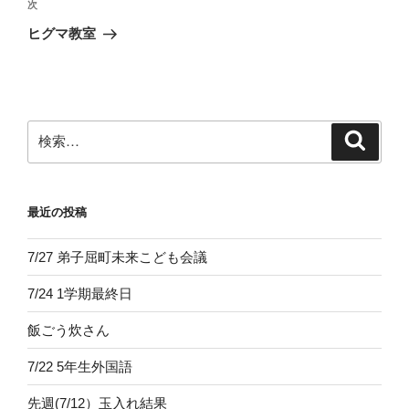
ビ
稿
次
次
ゲ
の
ヒグマ教室
投
ー
稿
シ
ョ
ン
検
検
索
索:
最近の投稿
7/27 弟子屈町未来こども会議
7/24 1学期最終日
飯ごう炊さん
7/22 5年生外国語
先週(7/12）玉入れ結果