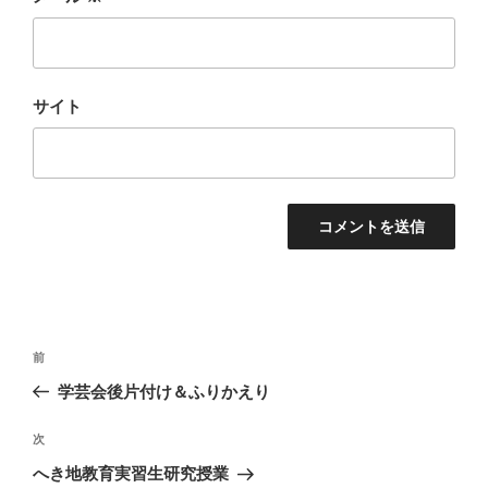
サイト
投
前
前
稿
の
学芸会後片付け＆ふりかえり
ナ
投
ビ
稿
次
次
ゲ
の
へき地教育実習生研究授業