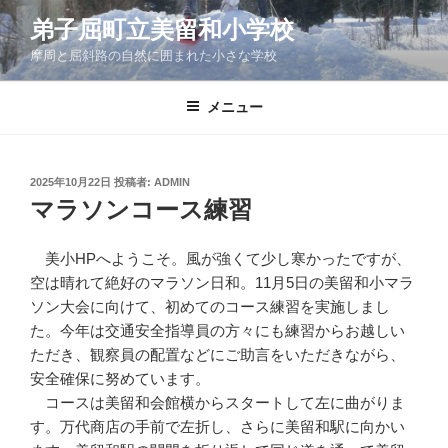
コ
弟子屈町立美留和小学校
ン
摩周と屈斜路の自然に囲まれた小さな学校
テ
ン
ツ
メニュー
へ
ス
キ
投
2025年10月22日
投稿者:
ADMIN
稿
ッ
マラソンコース練習
日:
プ
美小HPへようこそ。風が強くて少し寒かったですが、
空は晴れて絶好のマラソン日和。11月5日の美留和小マラ
ソン大会に向けて、初めてのコース練習を実施しまし
た。今年は交通安全指導員の方々にも練習からお越しい
ただき、観察員の配置などにご助言をいただきながら、
安全確保に努めています。
コースは美留和会館横からスタートして左に曲がりま
す。万代商店の手前で左折し、さらに美留和駅に向かい