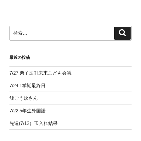
投
ー
稿
シ
ョ
ン
検
検
索
索:
最近の投稿
7/27 弟子屈町未来こども会議
7/24 1学期最終日
飯ごう炊さん
7/22 5年生外国語
先週(7/12）玉入れ結果