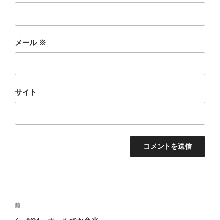
メール
※
サイト
投
前
前
稿
の