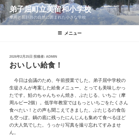
コ
弟子屈町立美留和小学校
ン
摩周と屈斜路の自然に囲まれた小さな学校
テ
ン
ツ
メニュー
へ
ス
キ
投
2026年2月25日
投稿者:
ADMIN
稿
ッ
おいしい給食！
日:
プ
今日は会議のため、午前授業でした。弟子屈中学校の
生徒さんが考案した給食メニュー、とっても美味しかっ
たです。鮭のちゃんちゃん焼き、ぶたじる、いちご（摩
周ルビー2個）。低学年教室ではもっといちごをたくさん
食べたい！との声も聞こえてきました。ぶたじるの食缶
も空っぽ。鍋の底に残ったにんじんも集めて食べるほど
の大人気でした。うっかり写真を撮り忘れてすみませ
ん。