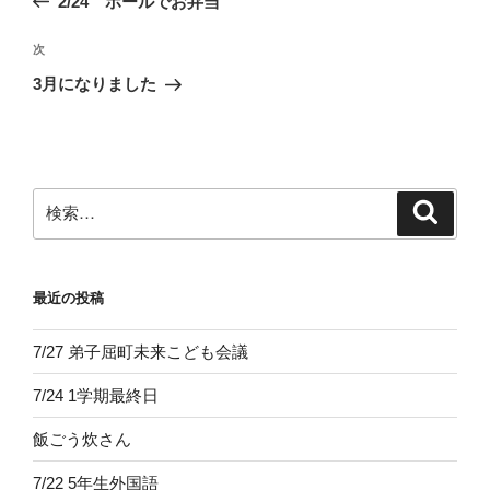
2/24 ホールでお弁当
ナ
投
ビ
稿
次
次
ゲ
の
3月になりました
投
ー
稿
シ
ョ
ン
検
検
索
索:
最近の投稿
7/27 弟子屈町未来こども会議
7/24 1学期最終日
飯ごう炊さん
7/22 5年生外国語