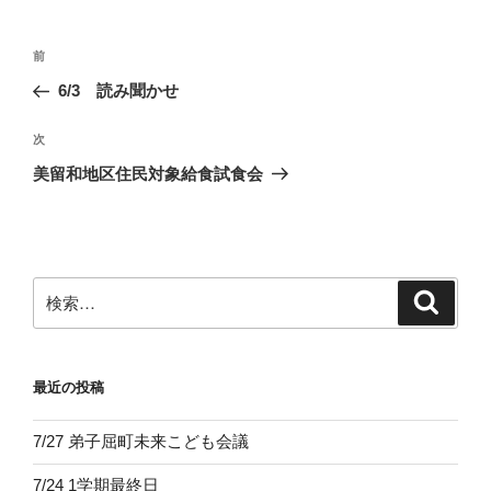
投
前
前
稿
の
6/3 読み聞かせ
ナ
投
ビ
稿
次
次
ゲ
の
美留和地区住民対象給食試食会
投
ー
稿
シ
ョ
ン
検
検
索
索:
最近の投稿
7/27 弟子屈町未来こども会議
7/24 1学期最終日