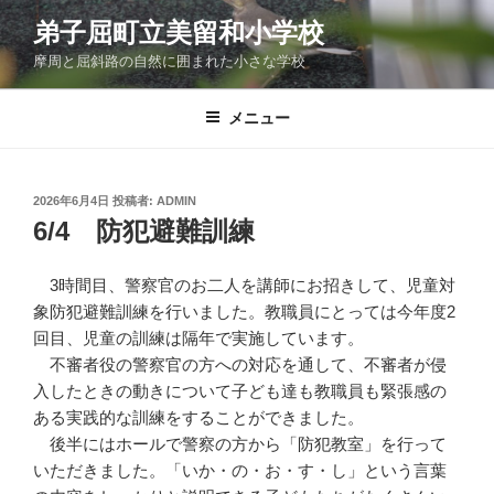
コ
弟子屈町立美留和小学校
ン
摩周と屈斜路の自然に囲まれた小さな学校
テ
ン
ツ
メニュー
へ
ス
キ
投
2026年6月4日
投稿者:
ADMIN
稿
ッ
6/4 防犯避難訓練
日:
プ
3時間目、警察官のお二人を講師にお招きして、児童対
象防犯避難訓練を行いました。教職員にとっては今年度2
回目、児童の訓練は隔年で実施しています。
不審者役の警察官の方への対応を通して、不審者が侵
入したときの動きについて子ども達も教職員も緊張感の
ある実践的な訓練をすることができました。
後半にはホールで警察の方から「防犯教室」を行って
いただきました。「いか・の・お・す・し」という言葉