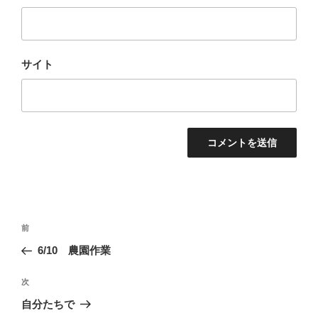
サイト
投
前
前
稿
の
6/10 農園作業
ナ
投
ビ
稿
次
次
ゲ
の
自分たちで
投