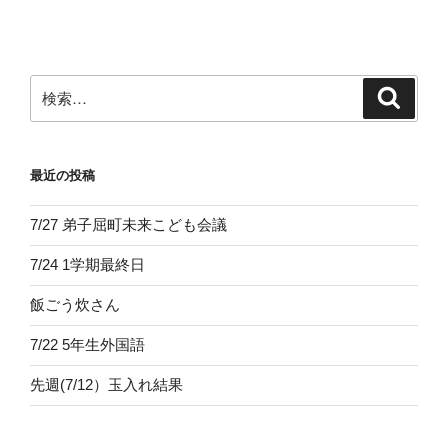
ー
稿
シ
ョ
ン
検
検
索
索:
最近の投稿
7/27 弟子屈町未来こども会議
7/24 1学期最終日
飯ごう炊さん
7/22 5年生外国語
先週(7/12）玉入れ結果