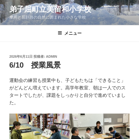
コ
弟子屈町立美留和小学校
ン
摩周と屈斜路の自然に囲まれた小さな学校
テ
ン
ツ
メニュー
へ
ス
キ
投
2026年6月11日
投稿者:
ADMIN
稿
ッ
6/10 授業風景
日:
プ
運動会の練習も授業中も、子どもたちは「できること」
がどんどん増えています。高学年教室、朝は一人でのス
タートでしたが、課題をしっかりと自分で進めていまし
た。