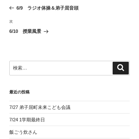
稿
の
6/9 ラジオ体操＆弟子屈音頭
ナ
投
ビ
稿
次
次
ゲ
の
6/10 授業風景
投
ー
稿
シ
ョ
ン
検
検
索
索:
最近の投稿
7/27 弟子屈町未来こども会議
7/24 1学期最終日
飯ごう炊さん