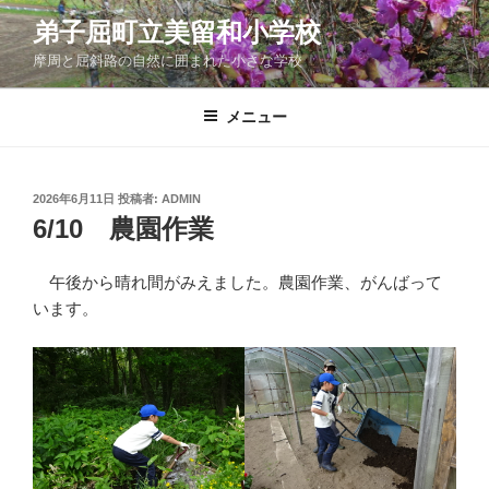
コ
弟子屈町立美留和小学校
ン
摩周と屈斜路の自然に囲まれた小さな学校
テ
ン
ツ
メニュー
へ
ス
キ
投
2026年6月11日
投稿者:
ADMIN
稿
ッ
6/10 農園作業
日:
プ
午後から晴れ間がみえました。農園作業、がんばって
います。