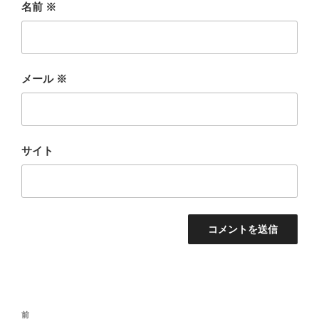
名前
※
メール
※
サイト
投
前
前