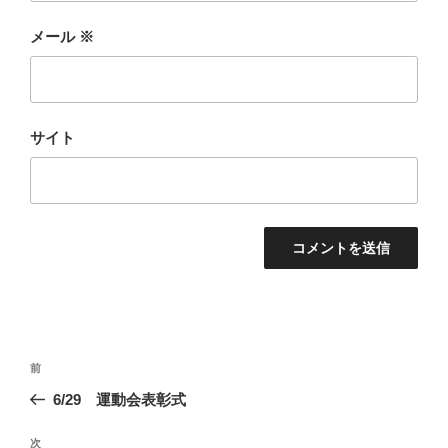
メール
※
サイト
投
前
前
稿
の
6/29 運動会表彰式
ナ
投
ビ
稿
次
次