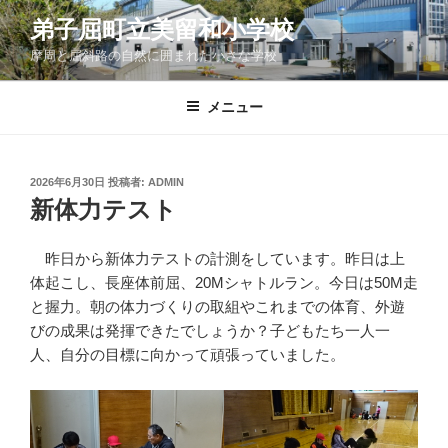
コ
弟子屈町立美留和小学校
ン
摩周と屈斜路の自然に囲まれた小さな学校
テ
ン
ツ
メニュー
へ
ス
キ
投
2026年6月30日
投稿者:
ADMIN
稿
ッ
新体力テスト
日:
プ
昨日から新体力テストの計測をしています。昨日は上
体起こし、長座体前屈、20Mシャトルラン。今日は50M走
と握力。朝の体力づくりの取組やこれまでの体育、外遊
びの成果は発揮できたでしょうか？子どもたち一人一
人、自分の目標に向かって頑張っていました。