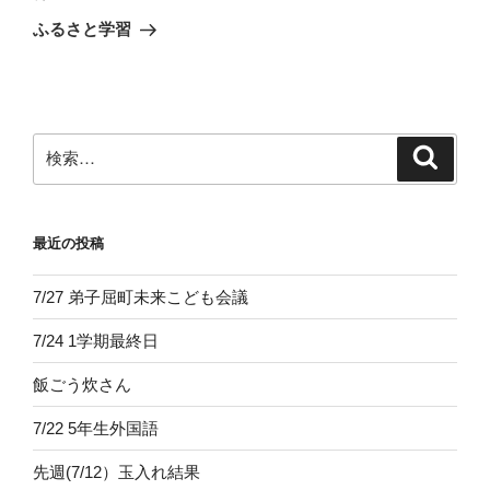
ゲ
の
ふるさと学習
投
ー
稿
シ
ョ
ン
検
検
索
索:
最近の投稿
7/27 弟子屈町未来こども会議
7/24 1学期最終日
飯ごう炊さん
7/22 5年生外国語
先週(7/12）玉入れ結果