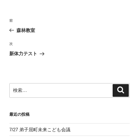
投
前
前
稿
の
森林教室
ナ
投
ビ
稿
次
次
ゲ
の
新体力テスト
投
ー
稿
シ
ョ
ン
検
検
索
索:
最近の投稿
7/27 弟子屈町未来こども会議