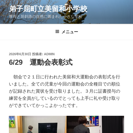
コ
弟子屈町立美留和小学校
ン
摩周と屈斜路の自然に囲まれた小さな学校
テ
ン
ツ
メニュー
へ
ス
キ
投
2026年6月30日
投稿者:
ADMIN
稿
ッ
6/29 運動会表彰式
日:
プ
朝会で２１日に行われた美留和大運動会の表彰式を行
いました。全ての児童が今回の運動会の全種目での順位
が記録された賞状を受け取りました。３月に証書授与の
練習を全員がしているのでとっても上手に礼や受け取り
ができていてかっこよかったです。