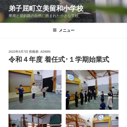
コ
弟子屈町立美留和小学校
ン
摩周と屈斜路の自然に囲まれた小さな学校
テ
ン
ツ
メニュー
へ
ス
キ
投
2022年4月7日
投稿者:
ADMIN
稿
ッ
令和４年度 着任式･１学期始業式
日:
プ