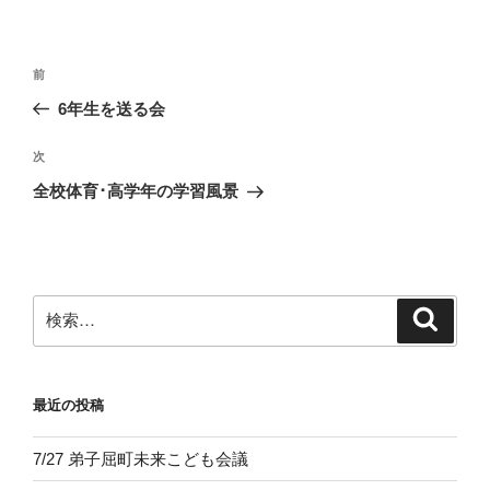
投
前
前
稿
の
6年生を送る会
ナ
投
ビ
稿
次
次
ゲ
の
全校体育･高学年の学習風景
投
ー
稿
シ
ョ
ン
検
検
索
索:
最近の投稿
7/27 弟子屈町未来こども会議