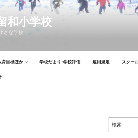
留和小学校
小さな学校
教育目標ほか
学校だより･学校評価
運用規定
スクー
せ
検
索: