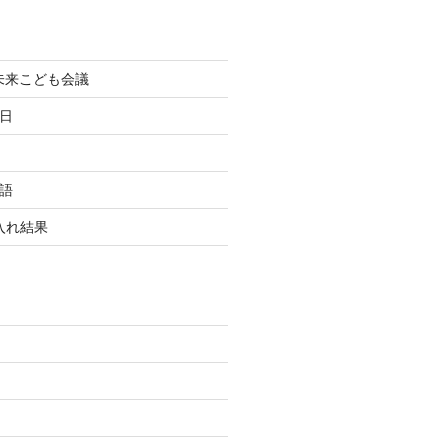
町未来こども会議
終日
国語
玉入れ結果