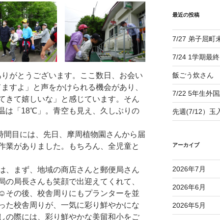
最近の投稿
7/27 弟子屈
7/24 1学期最
りがとうございます。ここ数日、お会い
飯ごう炊さん
てますよ」と声をかけられる機会があり、
7/22 5年生外
てきて嬉しいな」と感じています。そん
気温は「18℃」。青空も見え、久しぶりの
先週(7/12）
６時間目には、先日、摩周植物園さんから届
作業がありました。もちろん、全児童と
アーカイブ
2026年7月
は、まず、地域の商店さんと郵便局さん
局の局長さんも笑顔で出迎えてくれて、
2026年6月
☺その後、校舎周りにもプランターを並
った校舎周りが、一気に彩り鮮やかにな
2026年5月
しの際には、彩り鮮やかな美留和小をご