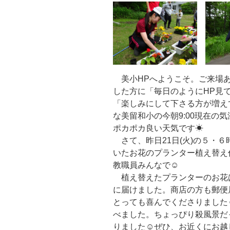
美小HPへようこそ。ご来場あ
した方に「毎日のようにHP見
「楽しみにして下さる方が増え
な美留和小の今朝9:00現在の
ポカポカ良い天気です☀
さて、昨日21日(火)の５・
いたお花のプランター植え替え
教職員みんなで☺
植え替えたプランターのお花
に届けました。商店の方も郵便
とっても喜んでくださりました
べました。ちょっぴり殺風景だ
りました☺ぜひ、お近くにお越