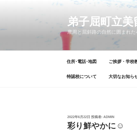
コ
ン
テ
弟子屈町立美
ン
摩周と屈斜路の自然に囲まれた
ツ
へ
ス
キ
住所･電話･地図
ご挨拶・学校
ッ
プ
特認校について
大切なお知ら
投
2022年6月22日
投稿者:
ADMIN
稿
彩り鮮やかに☺
日: