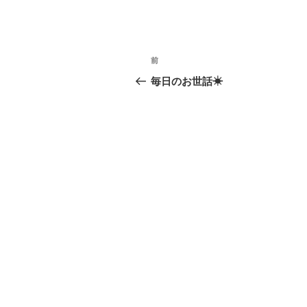
投
前
前
稿
の
毎日のお世話☀
投
ナ
稿
ビ
ゲ
ー
シ
ョ
ン