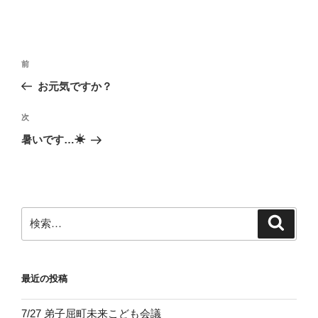
投
前
前
稿
の
お元気ですか？
ナ
投
ビ
稿
次
次
ゲ
の
暑いです…☀
投
ー
稿
シ
ョ
ン
検
検
索
索:
最近の投稿
7/27 弟子屈町未来こども会議