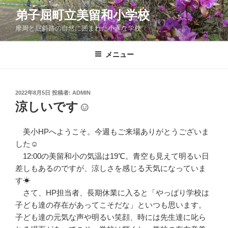
コ
弟子屈町立美留和小学校
ン
摩周と屈斜路の自然に囲まれた小さな学校
テ
ン
ツ
メニュー
へ
ス
キ
投
2022年8月5日
投稿者:
ADMIN
稿
ッ
涼しいです☺
日:
プ
美小HPへようこそ。今週もご来場ありがとうございま
した☺
12:00の美留和小の気温は19℃。青空も見えて明るい日
差しもあるのですが、涼しさを感じる天気になっていま
す☀
さて、HP担当者、長期休業に入ると「やっぱり学校は
子ども達の存在があってこそだな」といつも思います。
子ども達の元気な声や明るい笑顔、時には先生達に叱ら