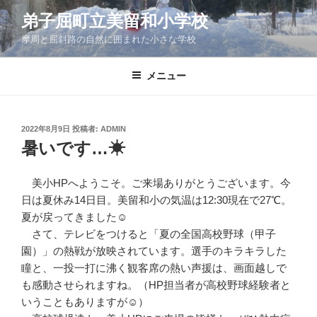
コ
弟子屈町立美留和小学校
ン
摩周と屈斜路の自然に囲まれた小さな学校
テ
ン
ツ
メニュー
へ
ス
キ
投
2022年8月9日
投稿者:
ADMIN
稿
ッ
暑いです…☀
日:
プ
美小HPへようこそ。ご来場ありがとうございます。今
日は夏休み14日目。美留和小の気温は12:30現在で27℃。
夏が戻ってきました☺
さて、テレビをつけると「夏の全国高校野球（甲子
園）」の熱戦が放映されています。選手のキラキラした
瞳と、一投一打に沸く観客席の熱い声援は、画面越しで
も感動させられますね。（HP担当者が高校野球経験者と
いうこともありますが☺）