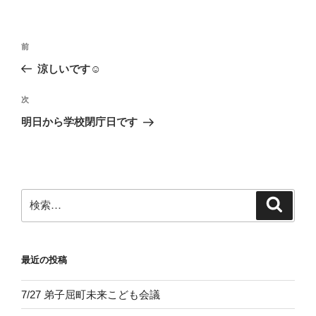
投
前
前
稿
の
涼しいです☺
ナ
投
ビ
稿
次
次
ゲ
の
明日から学校閉庁日です
投
ー
稿
シ
ョ
ン
検
検
索
索:
最近の投稿
7/27 弟子屈町未来こども会議