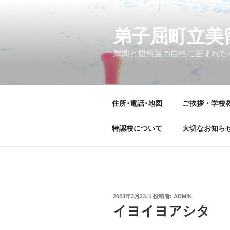
コ
ン
テ
弟子屈町立美
ン
摩周と屈斜路の自然に囲まれた
ツ
へ
ス
キ
住所･電話･地図
ご挨拶・学校
ッ
プ
特認校について
大切なお知ら
投
2023年3月23日
投稿者:
ADMIN
稿
イヨイヨアシタ
日: