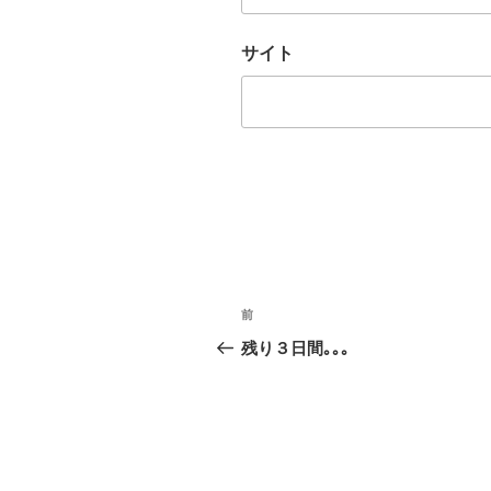
サイト
投
前
前
稿
の
残り３日間｡｡｡
投
ナ
稿
ビ
ゲ