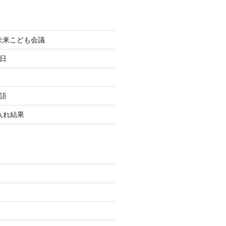
町未来こども会議
終日
国語
玉入れ結果