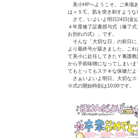
美小HPへようこそ。ご来場あ
は＋５℃。肌を突き刺すような
さて、いよいよ明日24日(金
４年度修了証書授与式（修了式
お別れの式）」です。
そんな「大切な日」の前日に、
より最終号が届きました。これ
て美小に赴任してきたＹ養護教
から手前味噌になってしまいま
てもとってもステキな保健だよ
さぁいよいよ明日。大切なス
※式の開始時刻は10:00です。