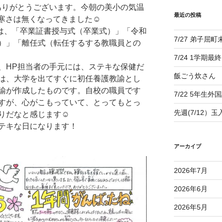
りがとうございます。今朝の美小の気温
最近の投稿
寒さは無くなってきました☺
)は、「卒業証書授与式（卒業式）」「令和
7/27 弟子屈
）」「離任式（転任するする教職員との
7/24 1学期最
HP担当者の手元には、ステキな保健だ
飯ごう炊さん
は、大学を出てすぐに初任養護教諭とし
諭が作成したものです。自校の職員です
7/22 5年生外
すが、心がこもっていて、とってもとっ
先週(7/12）
りだなと感じます☺
テキな日になります！
アーカイブ
2026年7月
2026年6月
2026年5月