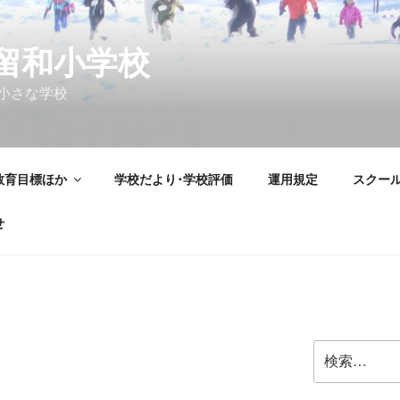
留和小学校
小さな学校
教育目標ほか
学校だより･学校評価
運用規定
スクー
せ
検
索: