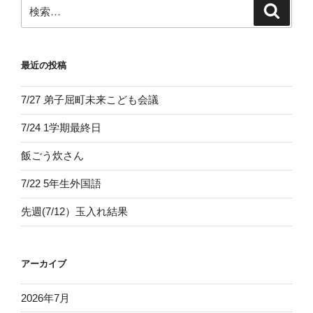
ン
検
検
索
索:
最近の投稿
7/27 弟子屈町未来こども会議
7/24 1学期最終日
飯ごう炊さん
7/22 5年生外国語
先週(7/12）玉入れ結果
アーカイブ
2026年7月