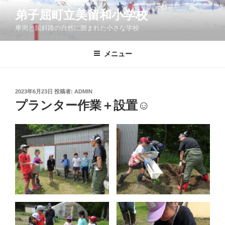
コ
弟子屈町立美留和小学校
ン
摩周と屈斜路の自然に囲まれた小さな学校
テ
ン
ツ
メニュー
へ
ス
キ
投
2023年6月23日
投稿者:
ADMIN
稿
ッ
プランター作業＋設置☺
日:
プ