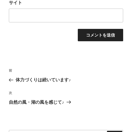
サイト
投
前
前
稿
の
体力づくりは続いています♪
ナ
投
ビ
稿
次
次
ゲ
の
自然の風・湖の風を感じて♪
投
ー
稿
シ
ョ