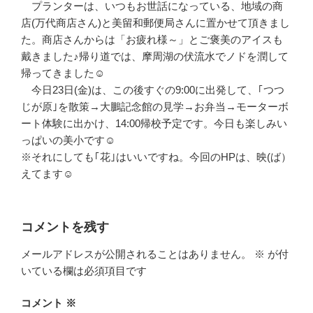
プランターは、いつもお世話になっている、地域の商
店(万代商店さん)と美留和郵便局さんに置かせて頂きまし
た。商店さんからは「お疲れ様～」とご褒美のアイスも
戴きました♪帰り道では、摩周湖の伏流水でノドを潤して
帰ってきました☺
今日23日(金)は、この後すぐの9:00に出発して、｢つつ
じが原｣を散策→大鵬記念館の見学→お弁当→モーターボ
ート体験に出かけ、14:00帰校予定です。今日も楽しみい
っぱいの美小です☺
※それにしても｢花｣はいいですね。今回のHPは、映(ば）
えてます☺
コメントを残す
メールアドレスが公開されることはありません。
※
が付
いている欄は必須項目です
コメント
※