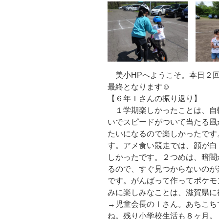
美小HPへようこそ。本日２回
最終となります☺
【６年Ｉさんの振り返り】
１学期楽しかったことは、自
いでスピードがついて当たる風
たいになるので楽しかったです
す。アメ食い競走では、顔が白
しかったです。２つめは、暗闇
るので、すぐ見つからないのが
です。がんばって作ってポケモ
みに楽しみなことは、滋賀県に
→児童会長のＩさん。あちこち
ね。残り小学校生活も８ヶ月。