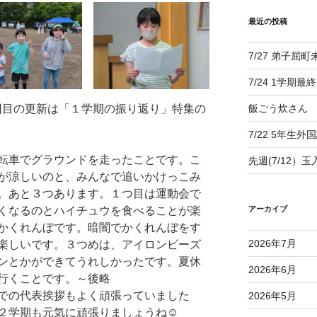
最近の投稿
7/27 弟子屈
7/24 1学期最
目の更新は「１学期の振り返り」特集の
飯ごう炊さん
7/22 5年生外
転車でグラウンドを走ったことです。こ
先週(7/12）
が涼しいのと、みんなで追いかけっこみ
。あと３つあります。１つ目は運動会で
くなるのとハイチュウを食べることが楽
アーカイブ
かくれんぼです。暗闇でかくれんぼをす
2026年7月
楽しいです。３つめは、アイロンビーズ
ンとかができてうれしかったです。夏休
2026年6月
行くことです。～後略
での代表挨拶もよく頑張っていました
2026年5月
２学期も元気に頑張りましょうね☺