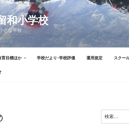
留和小学校
小さな学校
教育目標ほか
学校だより･学校評価
運用規定
スクー
せ
検
⑦
索: