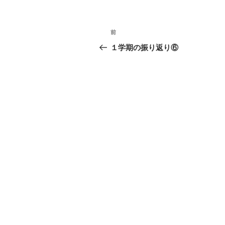
投
前
前
稿
の
１学期の振り返り⑥
投
ナ
稿
ビ
ゲ
ー
シ
ョ
ン