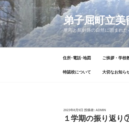
コ
ン
テ
弟子屈町立美
ン
摩周と屈斜路の自然に囲まれた
ツ
へ
ス
キ
住所･電話･地図
ご挨拶・学校
ッ
プ
特認校について
大切なお知ら
投
2023年8月9日
投稿者:
ADMIN
稿
１学期の振り返り
日: