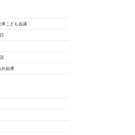
町未来こども会議
終日
国語
玉入れ結果